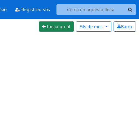
ssió
Registreu-vos
Inicia un fil
Fils de
mes
Baixa