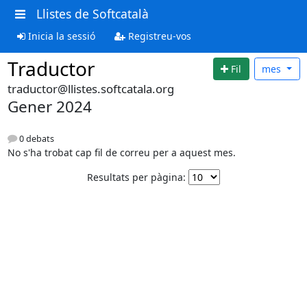
Llistes de Softcatalà
Inicia la sessió
Registreu-vos
Traductor
Fil
mes
traductor@llistes.softcatala.org
Gener 2024
0 debats
No s'ha trobat cap fil de correu per a aquest mes.
Resultats per pàgina: