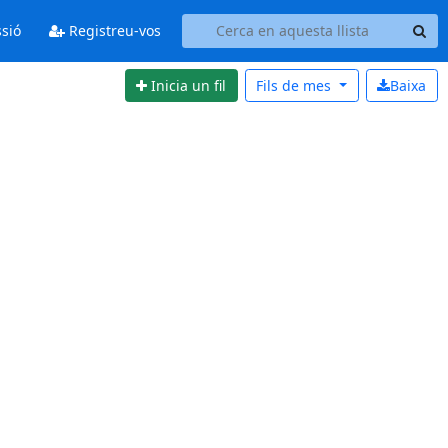
ssió
Registreu-vos
Inicia un fil
Fils de
mes
Baixa