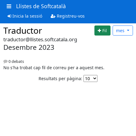
Llistes de Softcatalà
Inicia la sessió
Registreu-vos
Traductor
Fil
mes
traductor@llistes.softcatala.org
Desembre 2023
0 debats
No s'ha trobat cap fil de correu per a aquest mes.
Resultats per pàgina: