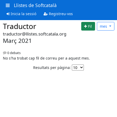
Llistes de Softcatalà
Inicia la sessió
Registreu-vos
Traductor
Fil
mes
traductor@llistes.softcatala.org
Març 2021
0 debats
No s'ha trobat cap fil de correu per a aquest mes.
Resultats per pàgina: