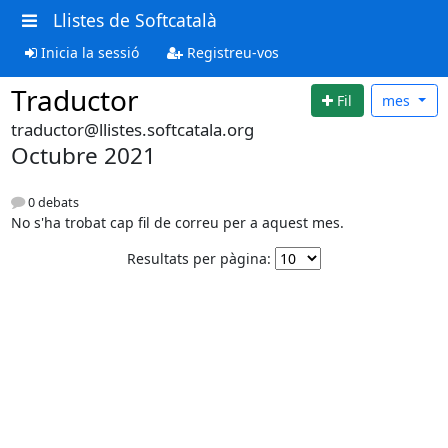
Llistes de Softcatalà
Inicia la sessió
Registreu-vos
Traductor
Fil
mes
traductor@llistes.softcatala.org
Octubre 2021
0 debats
No s'ha trobat cap fil de correu per a aquest mes.
Resultats per pàgina: