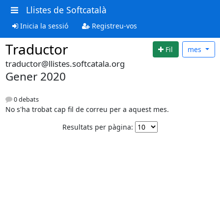
Llistes de Softcatalà
Inicia la sessió
Registreu-vos
Traductor
Fil
mes
traductor@llistes.softcatala.org
Gener 2020
0 debats
No s'ha trobat cap fil de correu per a aquest mes.
Resultats per pàgina: