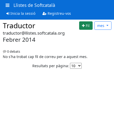
Llistes de Softcatalà
Inicia la sessió
Registreu-vos
Traductor
Fil
mes
traductor@llistes.softcatala.org
Febrer 2014
0 debats
No s'ha trobat cap fil de correu per a aquest mes.
Resultats per pàgina: