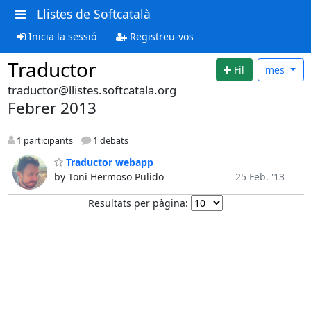
Llistes de Softcatalà
Inicia la sessió
Registreu-vos
Traductor
Fil
mes
traductor@llistes.softcatala.org
Febrer 2013
1 participants
1 debats
Traductor webapp
by Toni Hermoso Pulido
25 Feb. '13
Resultats per pàgina: