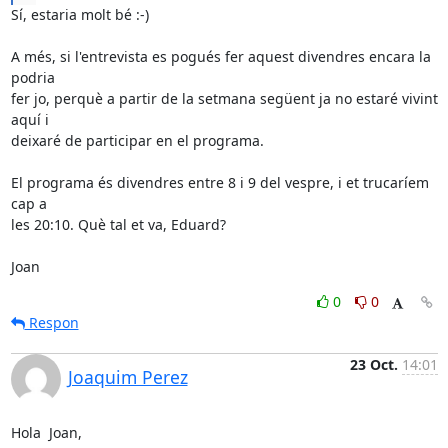
Sí, estaria molt bé :-)

A més, si l'entrevista es pogués fer aquest divendres encara la 
podria 

fer jo, perquè a partir de la setmana següent ja no estaré vivint 
aquí i 

deixaré de participar en el programa.

El programa és divendres entre 8 i 9 del vespre, i et trucaríem 
cap a 

les 20:10. Què tal et va, Eduard?

Joan
0
0
Respon
23 Oct.
14:01
Joaquim Perez
Hola  Joan,
