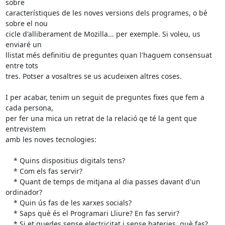
sobre 

característiques de les noves versions dels programes, o bé 
sobre el nou 

cicle d'alliberament de Mozilla... per exemple. Si voleu, us 
enviaré un 

llistat més definitiu de preguntes quan l'haguem consensuat 
entre tots 

tres. Potser a vosaltres se us acudeixen altres coses.

I per acabar, tenim un seguit de preguntes fixes que fem a 
cada persona, 

per fer una mica un retrat de la relació qe té la gent que 
entrevistem 

amb les noves tecnologies:

    * Quins dispositius digitals tens?

    * Com els fas servir?

    * Quant de temps de mitjana al dia passes davant d'un 
ordinador?

    * Quin ús fas de les xarxes socials?

    * Saps què és el Programari Lliure? En fas servir?

    * Si et quedes sense electricitat i sense bateries, què fas?
