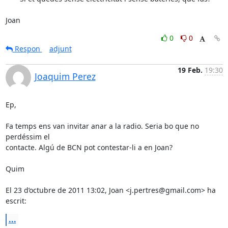
Joan
0
0
Respon
adjunt
19 Feb.
19:30
Joaquim Perez
Ep,

Fa temps ens van invitar anar a la radio. Seria bo que no 
perdéssim el

contacte. Algú de BCN pot contestar-li a en Joan?

Quim

El 23 d’octubre de 2011 13:02, Joan <j.pertres@gmail.com> ha 
escrit:
...