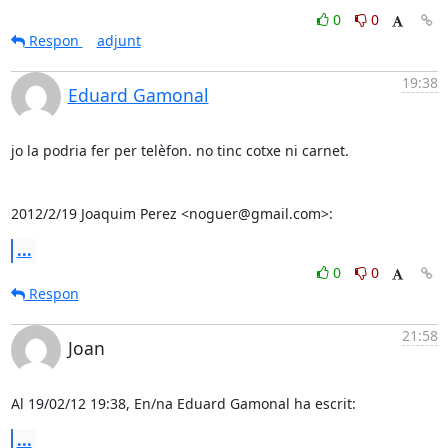
0
0
Respon
adjunt
19:38
Eduard Gamonal
jo la podria fer per telèfon. no tinc cotxe ni carnet.

2012/2/19 Joaquim Perez <noguer@gmail.com>:
...
0
0
Respon
21:58
Joan
Al 19/02/12 19:38, En/na Eduard Gamonal ha escrit:
...