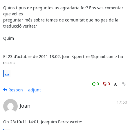
Quins tipus de preguntes us agradaria fer? Ens vas comentar 
que volies

preguntar més sobre temes de comunitat que no pas de la 
traducció veritat?

Quim

El 23 d’octubre de 2011 13:02, Joan <j.pertres@gmail.com> ha 
escrit:
...
0
0
Respon
adjunt
17:50
Joan
On 23/10/11 14:01, Joaquim Perez wrote: