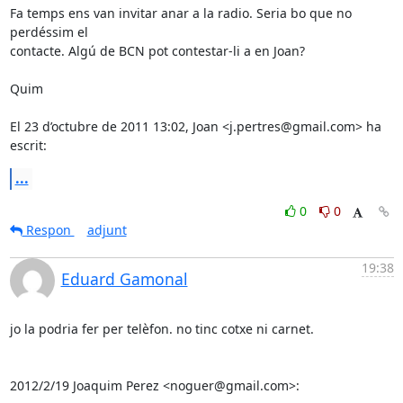
Fa temps ens van invitar anar a la radio. Seria bo que no 
perdéssim el

contacte. Algú de BCN pot contestar-li a en Joan?

Quim

El 23 d’octubre de 2011 13:02, Joan <j.pertres@gmail.com> ha 
escrit:
...
0
0
Respon
adjunt
19:38
Eduard Gamonal
jo la podria fer per telèfon. no tinc cotxe ni carnet.

2012/2/19 Joaquim Perez <noguer@gmail.com>: