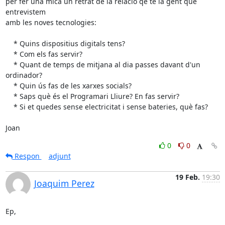
per fer una mica un retrat de la relació qe té la gent que 
entrevistem 

amb les noves tecnologies:

    * Quins dispositius digitals tens?

    * Com els fas servir?

    * Quant de temps de mitjana al dia passes davant d'un 
ordinador?

    * Quin ús fas de les xarxes socials?

    * Saps què és el Programari Lliure? En fas servir?

    * Si et quedes sense electricitat i sense bateries, què fas?

Joan
0
0
Respon
adjunt
19 Feb.
19:30
Joaquim Perez
Ep,
