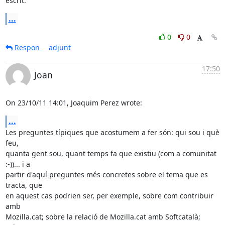
escrit:
...
0
0
Respon
adjunt
17:50
Joan
On 23/10/11 14:01, Joaquim Perez wrote:
...
Les preguntes típiques que acostumem a fer són: qui sou i què 
feu, 

quanta gent sou, quant temps fa que existiu (com a comunitat 
:-))... i a 

partir d'aquí preguntes més concretes sobre el tema que es 
tracta, que 

en aquest cas podrien ser, per exemple, sobre com contribuir 
amb 

Mozilla.cat; sobre la relació de Mozilla.cat amb Softcatalà; 