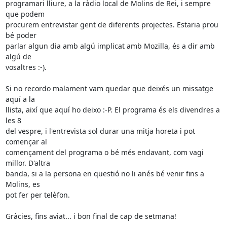
programari lliure, a la ràdio local de Molins de Rei, i sempre 
que podem 

procurem entrevistar gent de diferents projectes. Estaria prou 
bé poder 

parlar algun dia amb algú implicat amb Mozilla, és a dir amb 
algú de 

vosaltres :-).

Si no recordo malament vam quedar que deixés un missatge 
aquí a la 

llista, així que aquí ho deixo :-P. El programa és els divendres a 
les 8 

del vespre, i l'entrevista sol durar una mitja horeta i pot 
començar al 

començament del programa o bé més endavant, com vagi 
millor. D'altra 

banda, si a la persona en qüestió no li anés bé venir fins a 
Molins, es 

pot fer per telèfon.

Gràcies, fins aviat... i bon final de cap de setmana!
