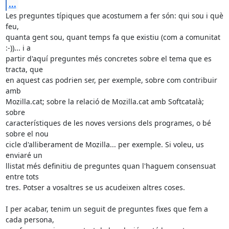
...
Les preguntes típiques que acostumem a fer són: qui sou i què 
feu, 

quanta gent sou, quant temps fa que existiu (com a comunitat 
:-))... i a 

partir d'aquí preguntes més concretes sobre el tema que es 
tracta, que 

en aquest cas podrien ser, per exemple, sobre com contribuir 
amb 

Mozilla.cat; sobre la relació de Mozilla.cat amb Softcatalà; 
sobre 

característiques de les noves versions dels programes, o bé 
sobre el nou 

cicle d'alliberament de Mozilla... per exemple. Si voleu, us 
enviaré un 

llistat més definitiu de preguntes quan l'haguem consensuat 
entre tots 

tres. Potser a vosaltres se us acudeixen altres coses.

I per acabar, tenim un seguit de preguntes fixes que fem a 
cada persona, 
