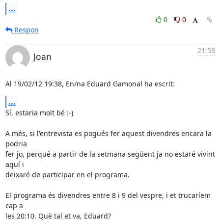
...
0
0
Respon
21:58
Joan
Al 19/02/12 19:38, En/na Eduard Gamonal ha escrit:
...
Sí, estaria molt bé :-)

A més, si l'entrevista es pogués fer aquest divendres encara la 
podria 

fer jo, perquè a partir de la setmana següent ja no estaré vivint 
aquí i 

deixaré de participar en el programa.

El programa és divendres entre 8 i 9 del vespre, i et trucaríem 
cap a 

les 20:10. Què tal et va, Eduard?
