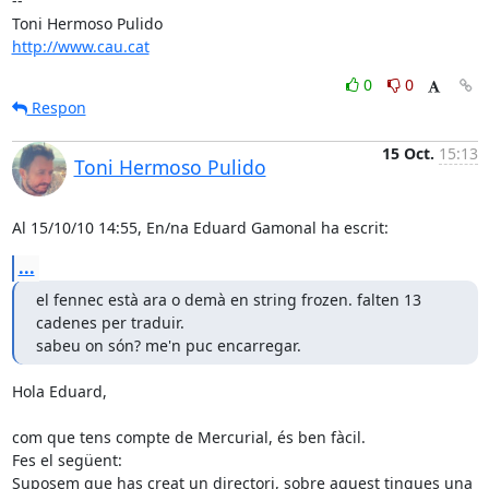
-- 

http://www.cau.cat
0
0
Respon
15 Oct.
15:13
Toni Hermoso Pulido
Al 15/10/10 14:55, En/na Eduard Gamonal ha escrit:
...
el fennec està ara o demà en string frozen. falten 13 
cadenes per traduir.

sabeu on són? me'n puc encarregar.
Hola Eduard,

com que tens compte de Mercurial, és ben fàcil.

Fes el següent:

Suposem que has creat un directori, sobre aquest tingues una 