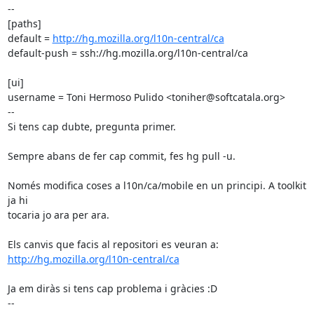
--

[paths]

default = 
http://hg.mozilla.org/l10n-central/ca
default-push = ssh://hg.mozilla.org/l10n-central/ca

[ui]

username = Toni Hermoso Pulido <toniher@softcatala.org>

--

Si tens cap dubte, pregunta primer.

Sempre abans de fer cap commit, fes hg pull -u.

Només modifica coses a l10n/ca/mobile en un principi. A toolkit 
ja hi

tocaria jo ara per ara.

http://hg.mozilla.org/l10n-central/ca
Ja em diràs si tens cap problema i gràcies :D

-- 
