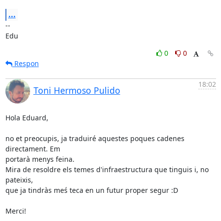
...
-- 

Edu
0
0
Respon
18:02
Toni Hermoso Pulido
Hola Eduard,

no et preocupis, ja traduiré aquestes poques cadenes 
directament. Em

portarà menys feina.

Mira de resoldre els temes d'infraestructura que tinguis i, no 
pateixis,

que ja tindràs meś teca en un futur proper segur :D

Merci!
