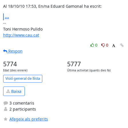
Al 18/10/10 17:53, En/na Eduard Gamonal ha escrit:
...
-- 

http://www.cau.cat
0
0
Respon
5774
5777
Edat (dies enrere)
Última activitat (quants dies fa)
Visió general de llista
Baixa
3 comentaris
2 participants
Afegeix als preferits