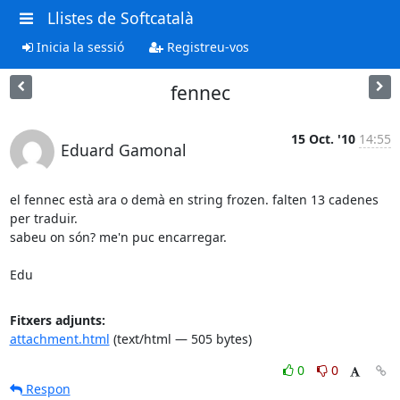
Llistes de Softcatalà
Inicia la sessió
Registreu-vos
fennec
15 Oct. '10
14:55
Eduard Gamonal
el fennec està ara o demà en string frozen. falten 13 cadenes 
per traduir.

sabeu on són? me'n puc encarregar.

Edu
Fitxers adjunts:
attachment.html
(text/html — 505 bytes)
0
0
Respon