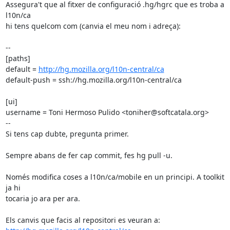
Assegura't que al fitxer de configuració .hg/hgrc que es troba a 
l10n/ca

hi tens quelcom com (canvia el meu nom i adreça):

--

[paths]

default = 
http://hg.mozilla.org/l10n-central/ca
default-push = ssh://hg.mozilla.org/l10n-central/ca

[ui]

username = Toni Hermoso Pulido <toniher@softcatala.org>

--

Si tens cap dubte, pregunta primer.

Sempre abans de fer cap commit, fes hg pull -u.

Només modifica coses a l10n/ca/mobile en un principi. A toolkit 
ja hi

tocaria jo ara per ara.
