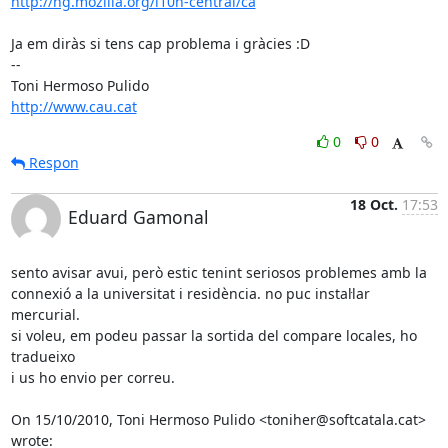
http://hg.mozilla.org/l10n-central/ca
Ja em diràs si tens cap problema i gràcies :D

-- 

http://www.cau.cat
0
0
Respon
18 Oct.
17:53
Eduard Gamonal
sento avisar avui, però estic tenint seriosos problemes amb la

connexió a la universitat i residència. no puc instal·lar 
mercurial.

si voleu, em podeu passar la sortida del compare locales, ho 
tradueixo

i us ho envio per correu.

On 15/10/2010, Toni Hermoso Pulido <toniher@softcatala.cat> 
wrote: