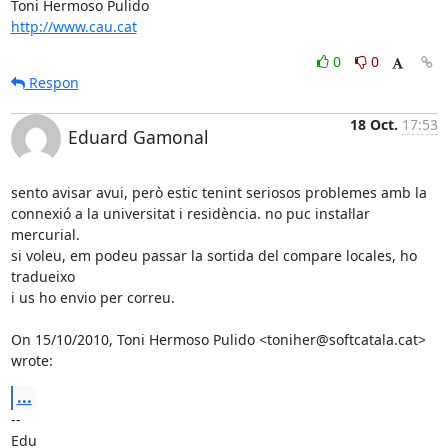
http://www.cau.cat
0
0
Respon
18 Oct.
17:53
Eduard Gamonal
sento avisar avui, però estic tenint seriosos problemes amb la

connexió a la universitat i residència. no puc instal·lar 
mercurial.

si voleu, em podeu passar la sortida del compare locales, ho 
tradueixo

i us ho envio per correu.

On 15/10/2010, Toni Hermoso Pulido <toniher@softcatala.cat> 
wrote:
...
-- 

Edu