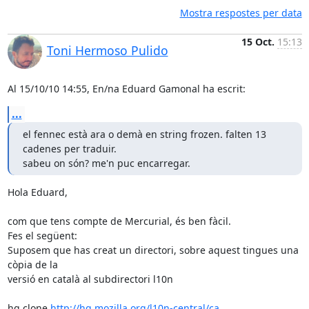
Mostra respostes per data
15 Oct.
15:13
Toni Hermoso Pulido
Al 15/10/10 14:55, En/na Eduard Gamonal ha escrit:
...
el fennec està ara o demà en string frozen. falten 13 
cadenes per traduir.

sabeu on són? me'n puc encarregar.
Hola Eduard,

com que tens compte de Mercurial, és ben fàcil.

Fes el següent:

Suposem que has creat un directori, sobre aquest tingues una 
còpia de la

versió en català al subdirectori l10n

hg clone 
http://hg.mozilla.org/l10n-central/ca