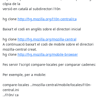
còpia de la

versió en català al subdirectori l10n

hg clone 
http://hg.mozilla.org/l10n-central/ca
Baixa't el codi en anglès sobre el directori inicial

hg clone 
http://hg.mozilla.org/mozilla-central
A continuació baixa't el codi de mobile sobre el directori

mozilla-central creat.

hg clone 
http://hg.mozilla.org/mobile-browser
Fes servir l'script compare-locales per comparar cadenes:

Per exemple, per a mobile:

compare-locales ../mozilla-central/mobile/locales/l10n-
central.ini

../l10n/ ca
