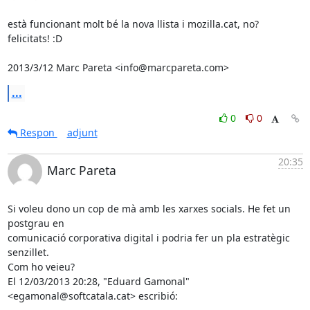
està funcionant molt bé la nova llista i mozilla.cat, no?

felicitats! :D

2013/3/12 Marc Pareta <info@marcpareta.com>
...
0
0
Respon
adjunt
20:35
Marc Pareta
Si voleu dono un cop de mà amb les xarxes socials. He fet un 
postgrau en

comunicació corporativa digital i podria fer un pla estratègic 
senzillet.

Com ho veieu?

El 12/03/2013 20:28, "Eduard Gamonal" 
<egamonal@softcatala.cat> escribió: