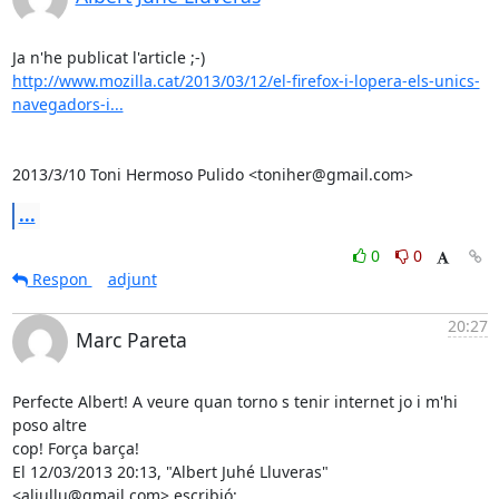
http://www.mozilla.cat/2013/03/12/el-firefox-i-lopera-els-unics-
navegadors-i...
2013/3/10 Toni Hermoso Pulido <toniher@gmail.com>
...
0
0
Respon
adjunt
20:27
Marc Pareta
Perfecte Albert! A veure quan torno s tenir internet jo i m'hi 
poso altre

cop! Força barça!

El 12/03/2013 20:13, "Albert Juhé Lluveras" 
<aljullu@gmail.com> escribió: