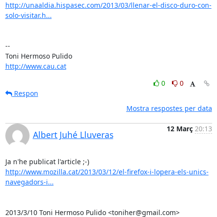
http://unaaldia.hispasec.com/2013/03/llenar-el-disco-duro-con-
solo-visitar.h...
-- 

http://www.cau.cat
0
0
Respon
Mostra respostes per data
12 Març
20:13
Albert Juhé Lluveras
http://www.mozilla.cat/2013/03/12/el-firefox-i-lopera-els-unics-
navegadors-i...
2013/3/10 Toni Hermoso Pulido <toniher@gmail.com>