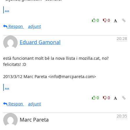
...
0
0
Respon
adjunt
20:28
Eduard Gamonal
està funcionant molt bé la nova llista i mozilla.cat, no?

felicitats! :D

2013/3/12 Marc Pareta <info@marcpareta.com>
...
0
0
Respon
adjunt
20:35
Marc Pareta