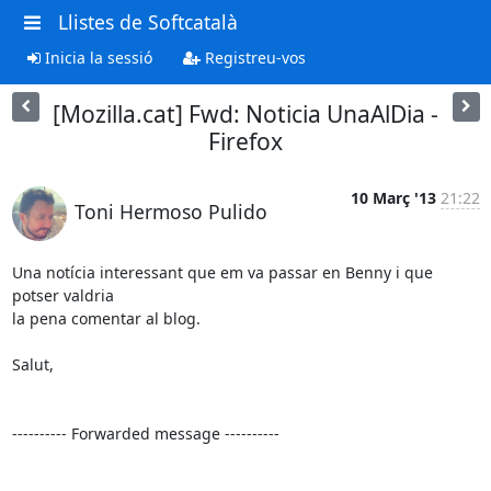
Llistes de Softcatalà
Inicia la sessió
Registreu-vos
[Mozilla.cat] Fwd: Noticia UnaAlDia -
Firefox
10 Març '13
21:22
Toni Hermoso Pulido
Una notícia interessant que em va passar en Benny i que 
potser valdria

la pena comentar al blog.

Salut,

---------- Forwarded message ----------
