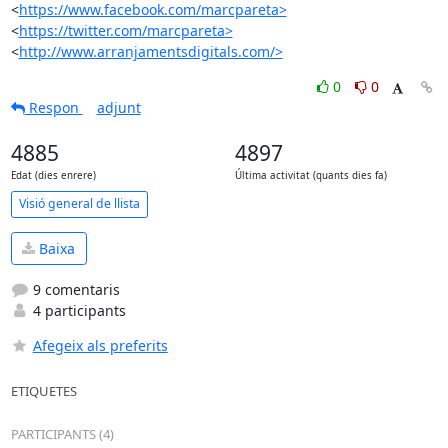
<
https://www.facebook.com/marcpareta>
<
https://twitter.com/marcpareta>
<
http://www.arranjamentsdigitals.com/>
0
0
Respon
adjunt
4885
4897
Edat (dies enrere)
Última activitat (quants dies fa)
Visió general de llista
Baixa
9 comentaris
4 participants
Afegeix als preferits
ETIQUETES
PARTICIPANTS (4)