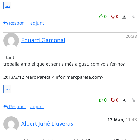
...
0
0
Respon
adjunt
20:38
Eduard Gamonal
i tant!

treballa amb el que et sentis més a gust. com vols fer-ho?

2013/3/12 Marc Pareta <info@marcpareta.com>
...
0
0
Respon
adjunt
13 Març
11:43
Albert Juhé Lluveras