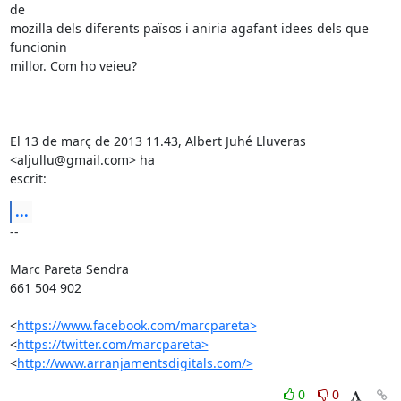
de

mozilla dels diferents països i aniria agafant idees dels que 
funcionin

millor. Com ho veieu?

El 13 de març de 2013 11.43, Albert Juhé Lluveras 
<aljullu@gmail.com> ha

escrit:
...
-- 

Marc Pareta Sendra

661 504 902

<
https://www.facebook.com/marcpareta>
<
https://twitter.com/marcpareta>
<
http://www.arranjamentsdigitals.com/>
0
0