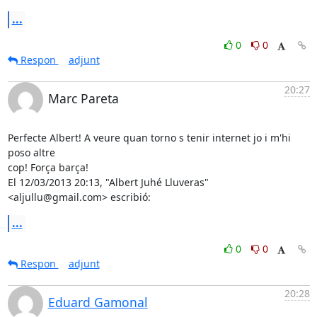
...
0
0
Respon
adjunt
20:27
Marc Pareta
Perfecte Albert! A veure quan torno s tenir internet jo i m'hi 
poso altre

cop! Força barça!

El 12/03/2013 20:13, "Albert Juhé Lluveras" 
<aljullu@gmail.com> escribió:
...
0
0
Respon
adjunt
20:28
Eduard Gamonal