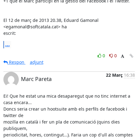
+1 que el Marc participi en la gestió del Facebook i el Twitter.

El 12 de març de 2013 20.38, Eduard Gamonal 
<egamonal@softcatala.cat> ha

escrit:
...
0
0
Respon
adjunt
22 Març
16:38
Marc Pareta
Ei! Que he estat una mica desaparegut que no tinc internet a 
casa encara...

Doncs seria crear un hootsuite amb els perfils de facebook i 
twitter de

mozilla en català i fer un pla de comunicació (quins dies 
publiquem,

periodicitat, hores, contingut...). Faria un cop d'ull als comptes 