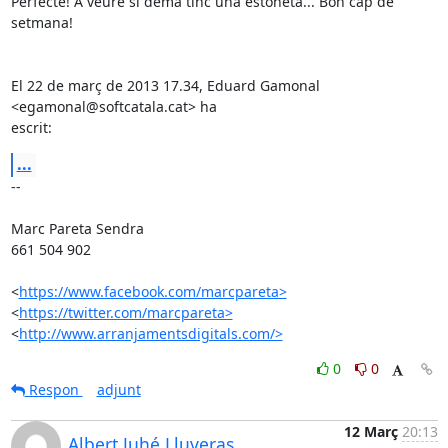
Perfecte! A veure si demà tinc una estoneta... Bon cap de 
setmana!

El 22 de març de 2013 17.34, Eduard Gamonal 
<egamonal@softcatala.cat> ha

escrit:
...
-- 

Marc Pareta Sendra

661 504 902

<
https://www.facebook.com/marcpareta>
<
https://twitter.com/marcpareta>
<
http://www.arranjamentsdigitals.com/>
0
0
Respon
adjunt
12 Març
20:13
Albert Juhé Lluveras