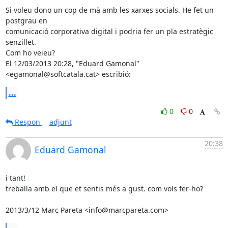
Si voleu dono un cop de mà amb les xarxes socials. He fet un 
postgrau en

comunicació corporativa digital i podria fer un pla estratègic 
senzillet.

Com ho veieu?

El 12/03/2013 20:28, "Eduard Gamonal" 
<egamonal@softcatala.cat> escribió:
...
0
0
Respon
adjunt
20:38
Eduard Gamonal
i tant!

treballa amb el que et sentis més a gust. com vols fer-ho?

2013/3/12 Marc Pareta <info@marcpareta.com>