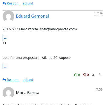
Respon
adjunt
17:34
Eduard Gamonal
2013/3/22 Marc Pareta <info@marcpareta.com>
...
+1

pots fer una proposta al wiki de SC, suposo.
...
0
0
Respon
adjunt
17:59
Marc Pareta