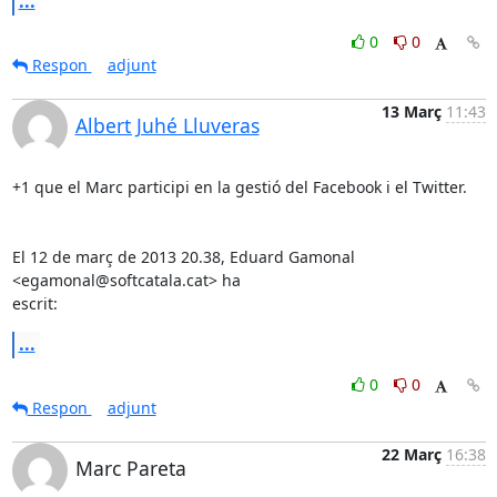
...
0
0
Respon
adjunt
13 Març
11:43
Albert Juhé Lluveras
+1 que el Marc participi en la gestió del Facebook i el Twitter.

El 12 de març de 2013 20.38, Eduard Gamonal 
<egamonal@softcatala.cat> ha

escrit:
...
0
0
Respon
adjunt
22 Març
16:38
Marc Pareta