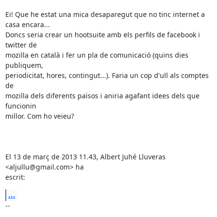
Ei! Que he estat una mica desaparegut que no tinc internet a 
casa encara...

Doncs seria crear un hootsuite amb els perfils de facebook i 
twitter de

mozilla en català i fer un pla de comunicació (quins dies 
publiquem,

periodicitat, hores, contingut...). Faria un cop d'ull als comptes 
de

mozilla dels diferents països i aniria agafant idees dels que 
funcionin

millor. Com ho veieu?

El 13 de març de 2013 11.43, Albert Juhé Lluveras 
<aljullu@gmail.com> ha

escrit:
...
-- 
