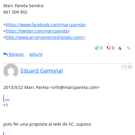
Marc Pareta Sendra

661 504 902

<
https://www.facebook.com/marcpareta>
<
https://twitter.com/marcpareta>
<
http://www.arranjamentsdigitals.com/>
0
0
Respon
adjunt
17:34
Eduard Gamonal
2013/3/22 Marc Pareta <info@marcpareta.com>
...
+1

pots fer una proposta al wiki de SC, suposo.
...