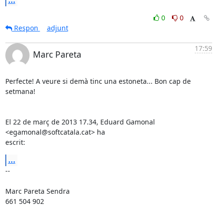
0
0
Respon
adjunt
17:59
Marc Pareta
Perfecte! A veure si demà tinc una estoneta... Bon cap de 
setmana!

El 22 de març de 2013 17.34, Eduard Gamonal 
<egamonal@softcatala.cat> ha

escrit:
...
-- 

Marc Pareta Sendra

661 504 902
