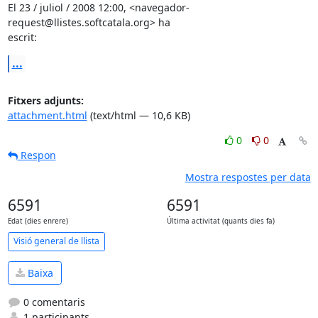
El 23 / juliol / 2008 12:00, <navegador-
request@llistes.softcatala.org> ha

escrit:
...
Fitxers adjunts:
attachment.html
(text/html — 10,6 KB)
0
0
Respon
Mostra respostes per data
6591
6591
Edat (dies enrere)
Última activitat (quants dies fa)
Visió general de llista
Baixa
0 comentaris
1 participants