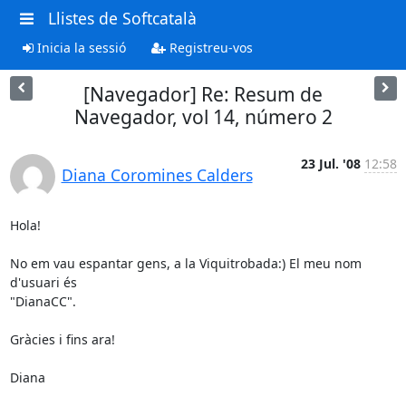
Llistes de Softcatalà
Inicia la sessió
Registreu-vos
[Navegador] Re: Resum de
Navegador, vol 14, número 2
23 Jul. '08
12:58
Diana Coromines Calders
Hola!

No em vau espantar gens, a la Viquitrobada:) El meu nom 
d'usuari és

"DianaCC".

Gràcies i fins ara!

Diana
