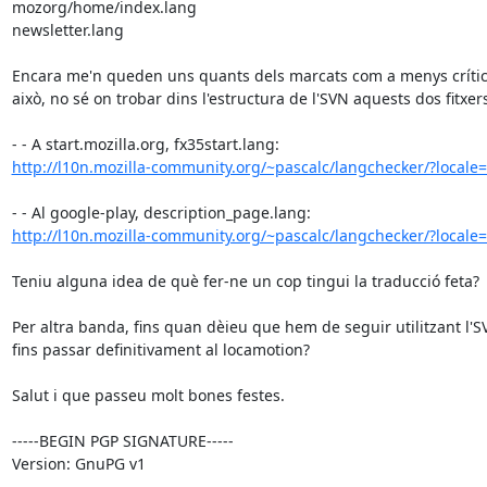
mozorg/home/index.lang

newsletter.lang

Encara me'n queden uns quants dels marcats com a menys crítics.
això, no sé on trobar dins l'estructura de l'SVN aquests dos fitxers
http://l10n.mozilla-community.org/~pascalc/langchecker/?locale=c
http://l10n.mozilla-community.org/~pascalc/langchecker/?locale=c
Teniu alguna idea de què fer-ne un cop tingui la traducció feta?

Per altra banda, fins quan dèieu que hem de seguir utilitzant l'S
fins passar definitivament al locamotion?

Salut i que passeu molt bones festes.

-----BEGIN PGP SIGNATURE-----

Version: GnuPG v1
