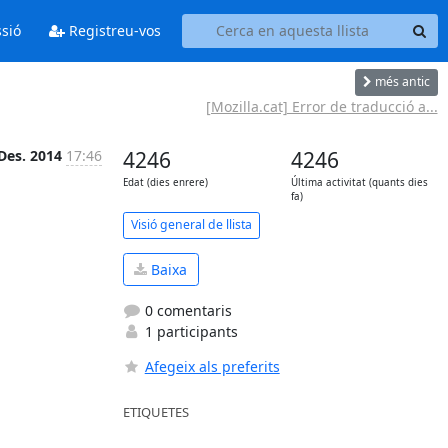
ssió
Registreu-vos
més antic
[Mozilla.cat] Error de traducció a...
Des. 2014
17:46
4246
4246
Edat (dies enrere)
Última activitat (quants dies
fa)
Visió general de llista
Baixa
0 comentaris
1 participants
Afegeix als preferits
ETIQUETES