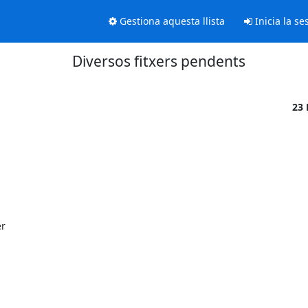
Gestiona aquesta llista
Inicia la se
Diversos fitxers pendents
23 
r
