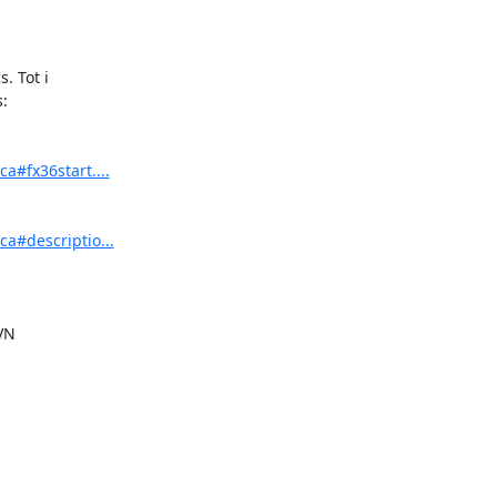
 Tot i

:

a#fx36start....
a#descriptio...
VN
