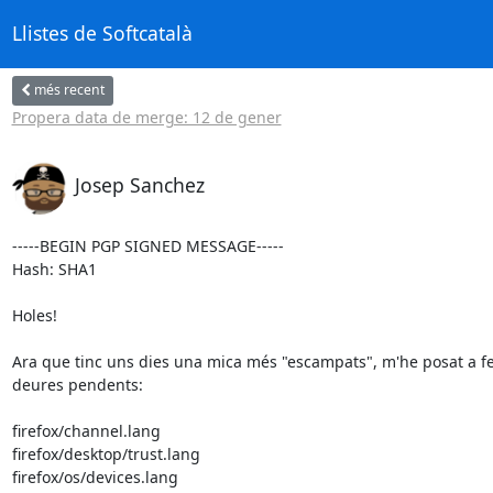
Llistes de Softcatalà
més recent
Propera data de merge: 12 de gener
Josep Sanchez
-----BEGIN PGP SIGNED MESSAGE-----

Hash: SHA1

Holes!

Ara que tinc uns dies una mica més "escampats", m'he posat a fe
deures pendents:

firefox/channel.lang

firefox/desktop/trust.lang

firefox/os/devices.lang
