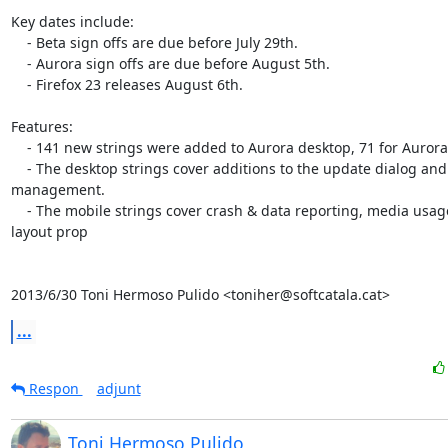
Key dates include:

    - Beta sign offs are due before July 29th.

    - Aurora sign offs are due before August 5th.

    - Firefox 23 releases August 6th.

Features:

    - 141 new strings were added to Aurora desktop, 71 for Aurora mobile

    - The desktop strings cover additions to the update dialog and plugin

management.

    - The mobile strings cover crash & data reporting, media usage, and CSS

layout prop

2013/6/30 Toni Hermoso Pulido <toniher@softcatala.cat>
...
Respon
adjunt
Toni Hermoso Pulido