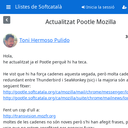
Llistes de Softcatalà
Inicia la sessió
Actualitzat Pootle Mozilla
3
Toni Hermoso Pulido
Hola,

he actualitzat ja el Pootle perquè hi ha teca.

He vist que hi ha força cadenes aquesta vegada, però molta cade
redundant entre Thunderbird i SeaMonkey (sic) i la majoria són al
http://pootle.softcatala.org/ca/mozilla/mail/chrome/messenger/l
http://pootle.softcatala.org/ca/mozilla/suite/chrome/mailnews/lo
http://transvision.mozfr.org
moltes de les cadenes no són noves però s'hi han afegit frases, pe
veig que no estem aprofitant per generar fuzzy.
