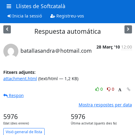
Llistes de Softcatalà
Inicia la sessió
Registreu-vos
Respuesta automática
28 Març '10
12:00
batallasandra＠hotmail.com
Fitxers adjunts:
attachment.html
(text/html — 1,2 KB)
0
0
Respon
Mostra respostes per data
5976
5976
Edat (dies enrere)
Última activitat (quants dies fa)
Visió general de llista