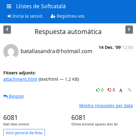
Llistes de Softcatalà
Inicia la sessió
Registreu-vos
Respuesta automática
14 Des. '09
12:00
batallasandra＠hotmail.com
Fitxers adjunts:
attachment.html
(text/html — 1,2 KB)
0
0
Respon
Mostra respostes per data
6081
6081
Edat (dies enrere)
Última activitat (quants dies fa)
Visió general de llista