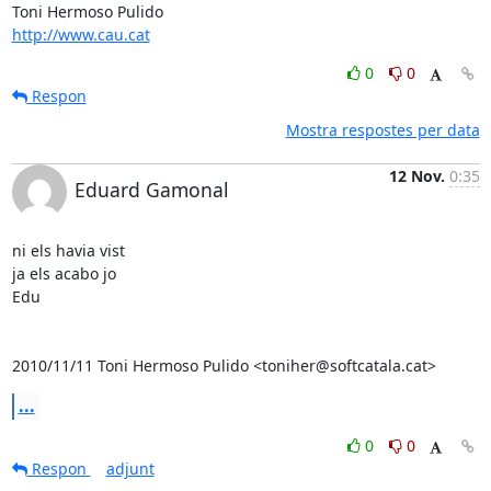
http://www.cau.cat
0
0
Respon
Mostra respostes per data
12 Nov.
0:35
Eduard Gamonal
ni els havia vist

ja els acabo jo

Edu

2010/11/11 Toni Hermoso Pulido <toniher@softcatala.cat>
...
0
0
Respon
adjunt