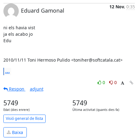
12 Nov.
0:35
Eduard Gamonal
ni els havia vist

ja els acabo jo

Edu

2010/11/11 Toni Hermoso Pulido <toniher@softcatala.cat>
...
0
0
Respon
adjunt
5749
5749
Edat (dies enrere)
Última activitat (quants dies fa)
Visió general de llista
Baixa