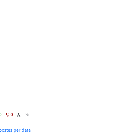
0
0
postes per data