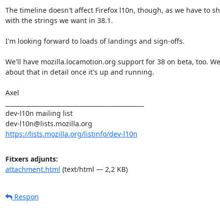
The timeline doesn't affect Firefox l10n, though, as we have to shi
with the strings we want in 38.1.

I'm looking forward to loads of landings and sign-offs.

We'll have mozilla.locamotion.org support for 38 on beta, too. We'l
about that in detail once it's up and running.

Axel

_______________________________________________

dev-l10n mailing list

https://lists.mozilla.org/listinfo/dev-l10n
Fitxers adjunts:
attachment.html
(text/html — 2,2 KB)
Respon