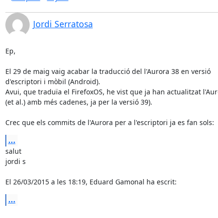
Jordi Serratosa
Ep,

El 29 de maig vaig acabar la traducció del l'Aurora 38 en versió 

d'escriptori i mòbil (Android).

Avui, que traduïa el FirefoxOS, he vist que ja han actualitzat l'Auro
(et al.) amb més cadenes, ja per la versió 39).

Crec que els commits de l'Aurora per a l'escriptori ja es fan sols:
...
salut

jordi s

El 26/03/2015 a les 18:19, Eduard Gamonal ha escrit:
...