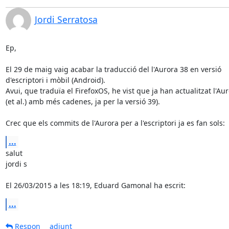
Jordi Serratosa
Ep,

El 29 de maig vaig acabar la traducció del l'Aurora 38 en versió 

d'escriptori i mòbil (Android).

Avui, que traduïa el FirefoxOS, he vist que ja han actualitzat l'Auro
(et al.) amb més cadenes, ja per la versió 39).

Crec que els commits de l'Aurora per a l'escriptori ja es fan sols:
...
salut

jordi s

El 26/03/2015 a les 18:19, Eduard Gamonal ha escrit:
...
Respon
adjunt