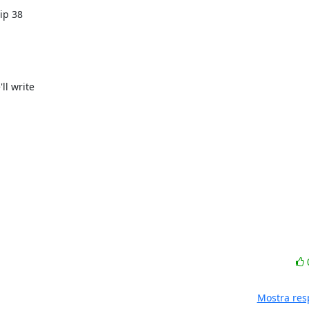
p 38

l write

Mostra res