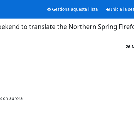
Gestiona aquesta llista
Inicia la se
kend to translate the Northern Spring Firef
26 
8 on aurora
