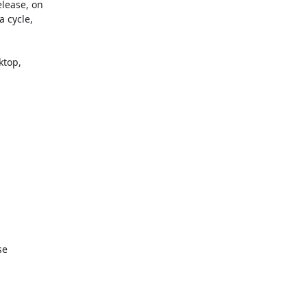
lease, on

 cycle,

top,

e
