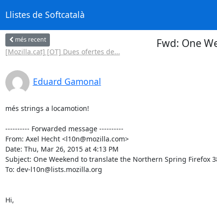
Llistes de Softcatalà
més recent
Fwd: One Wee
[Mozilla.cat] [OT] Dues ofertes de...
Eduard Gamonal
més strings a locamotion!

---------- Forwarded message ----------

From: Axel Hecht <l10n@mozilla.com>

Date: Thu, Mar 26, 2015 at 4:13 PM

Subject: One Weekend to translate the Northern Spring Firefox 3
To: dev-l10n@lists.mozilla.org

Hi,
