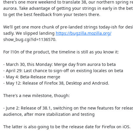
there's one more weekend to translate 38, our northern spring re
aurora. Take advantage of getting your strings in early in the beta
to get the best feedback from your testers there.

We'll get one more chunk of pre-landed strings today-ish for desk
sadly. We slipped landing 
https://bugzilla.mozilla.org/
show_bug.cgi?id=1136570.

For l10n of the product, the timeline is still as you know it:

- March 30, this Monday: Merge day from aurora to beta

- April 29: Last chance to sign-off on existing locales on beta

- May 4: Beta-Release merge

- May 12: Release of Firefox 38, Desktop and Android.

There's a new milestone, though:

- June 2: Release of 38.1, switching on the new features for releas
audience, after more stabilization and testing

The latter is also going to be the release date for Firefox on iOS.
