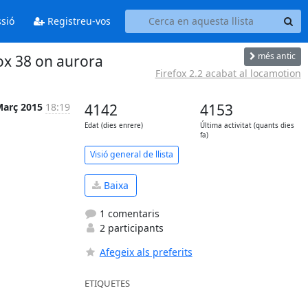
ssió
Registreu-vos
més antic
ox 38 on aurora
Firefox 2.2 acabat al locamotion
Març 2015
18:19
4142
4153
Edat (dies enrere)
Última activitat (quants dies
fa)
Visió general de llista
Baixa
1 comentaris
2 participants
Afegeix als preferits
ETIQUETES