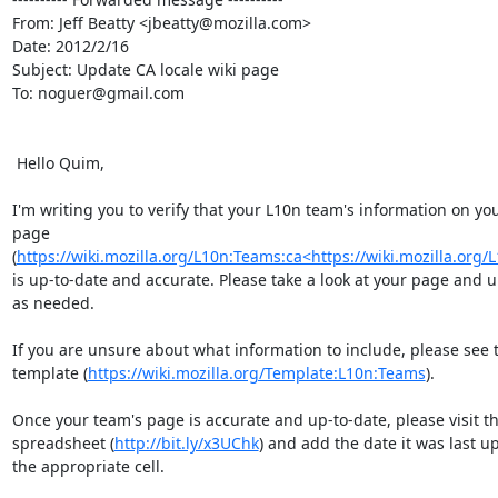
From: Jeff Beatty <jbeatty@mozilla.com>

Date: 2012/2/16

Subject: Update CA locale wiki page

To: noguer@gmail.com

 Hello Quim,

I'm writing you to verify that your L10n team's information on your
page 
(
https://wiki.mozilla.org/L10n:Teams:ca<https://wiki.mozilla.org/
is up-to-date and accurate. Please take a look at your page and up
as needed.

If you are unsure about what information to include, please see th
template (
https://wiki.mozilla.org/Template:L10n:Teams
).

Once your team's page is accurate and up-to-date, please visit th
spreadsheet (
http://bit.ly/x3UChk
) and add the date it was last up
the appropriate cell.
