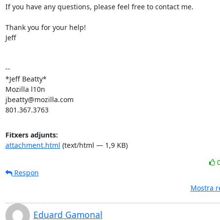
If you have any questions, please feel free to contact me.

Thank you for your help!

Jeff

-- 

*Jeff Beatty*

Mozilla l10n

jbeatty@mozilla.com

801.367.3763
Fitxers adjunts:
attachment.html
(text/html — 1,9 KB)
Respon
Mostra re
Eduard Gamonal