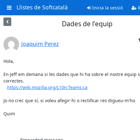
Llistes de Softcatalà
Inicia la sessió
R
Dades de l'equip
Joaquim Perez
Hola,

En Jeff em demana si les dades que hi ha sobre el nostre equip s
correctes.

https://wiki.mozilla.org/L10n:Teams:ca
Jo no crec que sí, si voleu afegir-hi o rectificar res digueu-m'ho

Quim

---------- Forwarded message ----------
