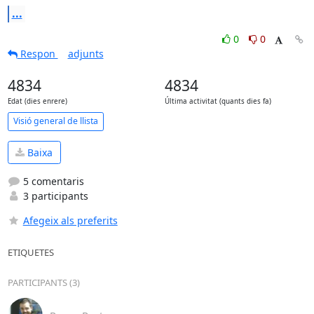
...
0
0
Respon
adjunts
4834
4834
Edat (dies enrere)
Última activitat (quants dies fa)
Visió general de llista
Baixa
5 comentaris
3 participants
Afegeix als preferits
ETIQUETES
PARTICIPANTS (3)