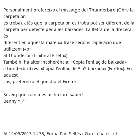
Personalment prefereixo el missatge del Thunderbird (Obre la 
carpeta on 

es troba), atès que la carpeta on es troba pot ser diferent de la 

carpeta per defecte per a les baixades. La lletra de la drecera 
és 

diferent en aquesta mateixa frase segons l'aplicació que 
utilitzem («p» 

al Thunderbird i «b» al Firefox).

També hi ha alter incoherència; «Copia l'enllaç de baixada» 

(Thunderbird) vs. «Copia l'enllaç de *la* baixada» (Firefox). En 
aquest 

cas, prefereixo el que diu el Firefox.

Si veig quelcom més us ho faré saber!

Benny ^_^"

Al 14/05/2013 14:33, En/na Pau Sellés i Garcia ha escrit: