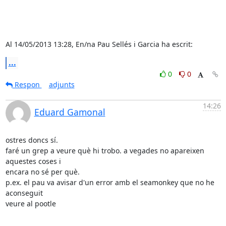
Al 14/05/2013 13:28, En/na Pau Sellés i Garcia ha escrit:
...
0
0
Respon
adjunts
14:26
Eduard Gamonal
ostres doncs sí.

faré un grep a veure què hi trobo. a vegades no apareixen 
aquestes coses i

encara no sé per què.

p.ex. el pau va avisar d'un error amb el seamonkey que no he 
aconseguit

veure al pootle
