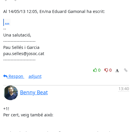
Al 14/05/13 12:05, En/na Eduard Gamonal ha escrit:
...
-- 

Una salutació,

----------------------

Pau Sellés i Garcia

pau.selles@josoc.cat

----------------------
0
0
Respon
adjunt
13:40
Benny Beat
+1!

Per cert, veig també això:
