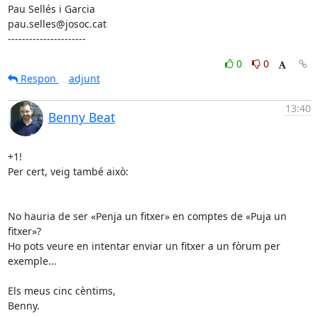
Pau Sellés i Garcia

pau.selles@josoc.cat

----------------------
0
0
Respon
adjunt
13:40
Benny Beat
+1!

Per cert, veig també això:

No hauria de ser «Penja un fitxer» en comptes de «Puja un 
fitxer»?

Ho pots veure en intentar enviar un fitxer a un fòrum per 
exemple...

Els meus cinc cèntims,

Benny.
