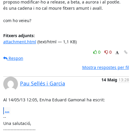
proposo modificar-ho a release, a beta, a aurora i al pootle.

és una cadena i no cal moure fitxers amunt i avall.

com ho veieu?
Fitxers adjunts:
attachment.html
(text/html — 1,1 KB)
0
0
Respon
Mostra respostes per fil
14 Maig
13:28
Pau Sellés i Garcia
Al 14/05/13 12:05, En/na Eduard Gamonal ha escrit:
...
-- 

Una salutació,

----------------------
