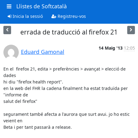
Llistes de Softcatalà
Inicia la sessió
Registreu-vos
errada de traducció al firefox 21
14 Maig '13
12:05
Eduard Gamonal
En el  firefox 21, edita > preferències > avançat > elecció de 
dades

hi diu "firefox health report".

en la web del FHR la cadena finalment ha estat traduïda per 
"informe de

salut del firefox"

segurament també afecta a l'aurora que surt avui. jo ho estic 
veient en

Beta i per tant passarà a release.
