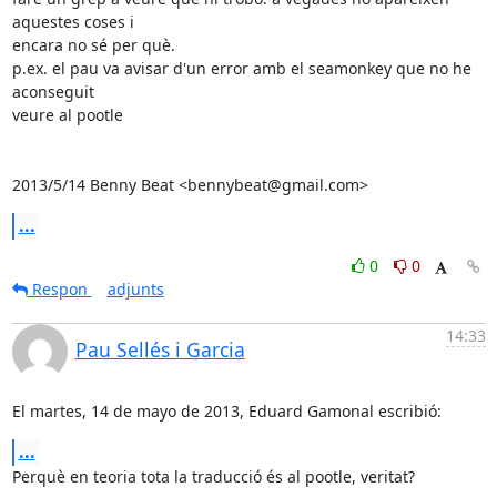
aquestes coses i

encara no sé per què.

p.ex. el pau va avisar d'un error amb el seamonkey que no he 
aconseguit

veure al pootle

2013/5/14 Benny Beat <bennybeat@gmail.com>
...
0
0
Respon
adjunts
14:33
Pau Sellés i Garcia
El martes, 14 de mayo de 2013, Eduard Gamonal escribió:
...
Perquè en teoria tota la traducció és al pootle, veritat?