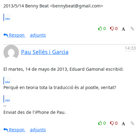
2013/5/14 Benny Beat <bennybeat@gmail.com>
...
0
0
Respon
adjunts
14:33
Pau Sellés i Garcia
El martes, 14 de mayo de 2013, Eduard Gamonal escribió:
...
Perquè en teoria tota la traducció és al pootle, veritat?
...
-- 

Enviat des de l'iPhone de Pau.
0
0
Respon
adjunts