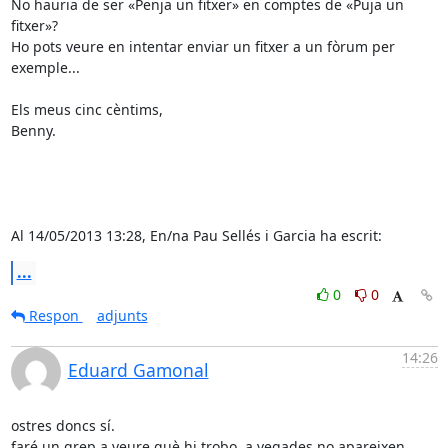
No hauria de ser «Penja un fitxer» en comptes de «Puja un 
fitxer»?

Ho pots veure en intentar enviar un fitxer a un fòrum per 
exemple...

Els meus cinc cèntims,

Benny.

Al 14/05/2013 13:28, En/na Pau Sellés i Garcia ha escrit:
...
0
0
Respon
adjunts
14:26
Eduard Gamonal
ostres doncs sí.

faré un grep a veure què hi trobo. a vegades no apareixen 