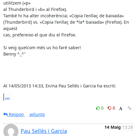
utilitzem («p» 

al Thunderbird i «b» al Firefox).

També hi ha alter incoherència; «Copia l'enllaç de baixada» 

(Thunderbird) vs. «Copia l'enllaç de *la* baixada» (Firefox). En 
aquest 

cas, prefereixo el que diu el Firefox.

Si veig quelcom més us ho faré saber!

Benny ^_^"

Al 14/05/2013 14:33, En/na Pau Sellés i Garcia ha escrit:
...
0
0
Respon
adjunts
14 Maig
13:28
Pau Sellés i Garcia