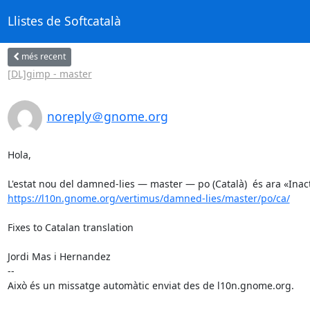
Llistes de Softcatalà
més recent
[DL]gimp - master
noreply＠gnome.org
Hola,

https://l10n.gnome.org/vertimus/damned-lies/master/po/ca/
Fixes to Catalan translation

Jordi Mas i Hernandez

--

Això és un missatge automàtic enviat des de l10n.gnome.org.