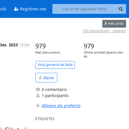
ssió
Registreu-vos
més antic
[DL]evolution - master
Des. 2023
15:04
979
979
Edat (dies enrere)
Última activitat (quants dies
fa)
Visió general de llista
Baixa
0 comentaris
1 participants
Afegeix als preferits
ETIQUETES
0
0