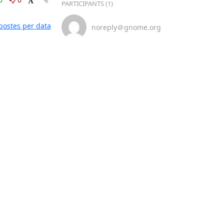
PARTICIPANTS (1)
postes per data
noreply＠gnome.org