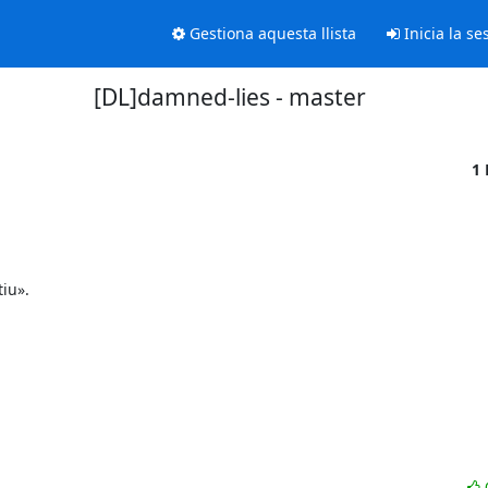
Gestiona aquesta llista
Inicia la se
[DL]damned-lies - master
1 