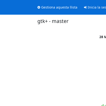
Gestiona aquesta llista
Inicia la se
gtk+ - master
28 