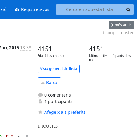
ssió
Registreu-vos
més antic
libsoup - master
Març 2015
13:38
4151
4151
Edat (dies enrere)
Última activitat (quants dies
fa)
Visió general de llista
Baixa
0 comentaris
1 participants
Afegeix als preferits
ETIQUETES
0
0