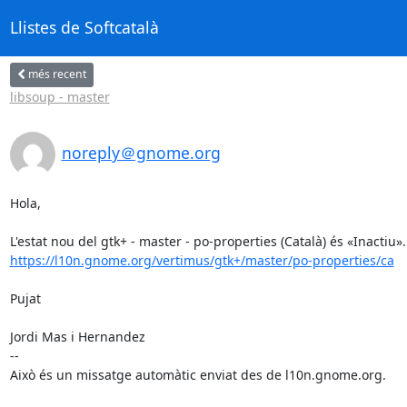
Llistes de Softcatalà
més recent
libsoup - master
noreply＠gnome.org
Hola,

https://l10n.gnome.org/vertimus/gtk+/master/po-properties/ca
Pujat

Jordi Mas i Hernandez

--

Això és un missatge automàtic enviat des de l10n.gnome.org.