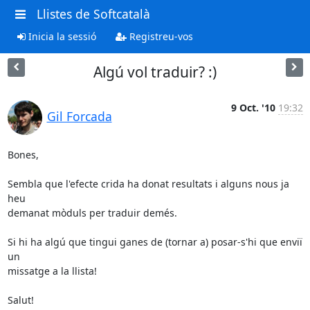
Llistes de Softcatalà
Inicia la sessió
Registreu-vos
Algú vol traduir? :)
9 Oct. '10
19:32
Gil Forcada
Bones,

Sembla que l'efecte crida ha donat resultats i alguns nous ja 
heu

demanat mòduls per traduir demés.

Si hi ha algú que tingui ganes de (tornar a) posar-s'hi que enviï 
un

missatge a la llista!

Salut!
