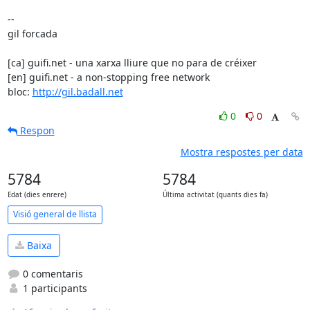
-- 

gil forcada

[ca] guifi.net - una xarxa lliure que no para de créixer

[en] guifi.net - a non-stopping free network

bloc: 
http://gil.badall.net
0
0
Respon
Mostra respostes per data
5784
5784
Edat (dies enrere)
Última activitat (quants dies fa)
Visió general de llista
Baixa
0 comentaris
1 participants