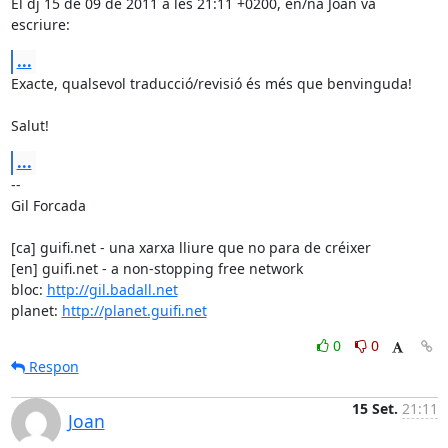
El dj 15 de 09 de 2011 a les 21:11 +0200, en/na Joan va 
escriure:
...
Exacte, qualsevol traducció/revisió és més que benvinguda!

Salut!
...
-- 

Gil Forcada

[ca] guifi.net - una xarxa lliure que no para de créixer

[en] guifi.net - a non-stopping free network

bloc: 
http://gil.badall.net
planet: 
http://planet.guifi.net
0
0
Respon
15 Set.
21:11
Joan