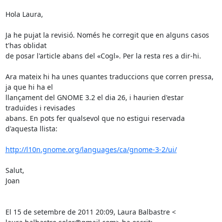
Hola Laura,

Ja he pujat la revisió. Només he corregit que en alguns casos 
t'has oblidat

de posar l'article abans del «Cogl». Per la resta res a dir-hi.

Ara mateix hi ha unes quantes traduccions que corren pressa, 
ja que hi ha el

llançament del GNOME 3.2 el dia 26, i haurien d'estar 
traduïdes i revisades

abans. En pots fer qualsevol que no estigui reservada 
d'aquesta llista:

http://l10n.gnome.org/languages/ca/gnome-3-2/ui/
Salut,

Joan

El 15 de setembre de 2011 20:09, Laura Balbastre <
