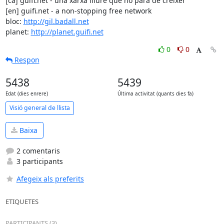
[ca] guifi.net - una xarxa lliure que no para de créixer

[en] guifi.net - a non-stopping free network

bloc: 
http://gil.badall.net
planet: 
http://planet.guifi.net
0
0
Respon
5438
5439
Edat (dies enrere)
Última activitat (quants dies fa)
Visió general de llista
Baixa
2 comentaris
3 participants
Afegeix als preferits
ETIQUETES
PARTICIPANTS (3)