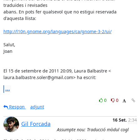
traduïdes i revisades

abans. En pots fer qualsevol que no estigui reservada 
d'aquesta llista:

http://l10n.gnome.org/languages/ca/gnome-3-2/ui/
Salut,

Joan

El 15 de setembre de 2011 20:09, Laura Balbastre <

laura.balbastre.soler@gmail.com> ha escrit:
...
0
0
Respon
adjunt
16 Set.
2:34
Gil Forcada
Assumpte nou: Traducció mòdul cogl