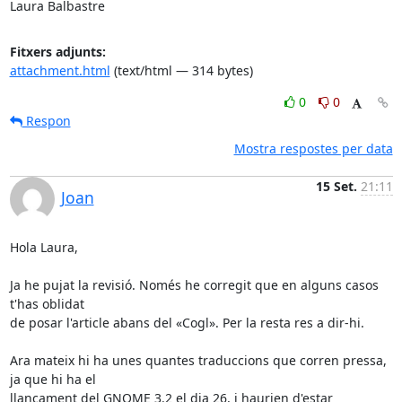
Laura Balbastre
Fitxers adjunts:
attachment.html
(text/html — 314 bytes)
0
0
Respon
Mostra respostes per data
15 Set.
21:11
Joan
Hola Laura,

Ja he pujat la revisió. Només he corregit que en alguns casos 
t'has oblidat

de posar l'article abans del «Cogl». Per la resta res a dir-hi.

Ara mateix hi ha unes quantes traduccions que corren pressa, 
ja que hi ha el

llançament del GNOME 3.2 el dia 26, i haurien d'estar 