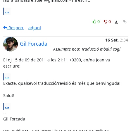
laura.balbastre.soler@gmail.com> ha escrit:
...
0
0
Respon
adjunt
16 Set.
2:34
Gil Forcada
Assumpte nou: Traducció mòdul cogl
El dj 15 de 09 de 2011 a les 21:11 +0200, en/na Joan va 
escriure:
...
Exacte, qualsevol traducció/revisió és més que benvinguda!

Salut!
...
-- 

Gil Forcada
