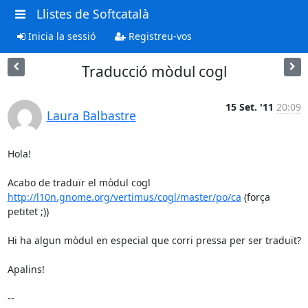
Llistes de Softcatalà
Inicia la sessió
Registreu-vos
Traducció mòdul cogl
15 Set. '11
20:09
Laura Balbastre
Hola!

http://l10n.gnome.org/vertimus/cogl/master/po/ca
 (força 
petitet ;))

Hi ha algun mòdul en especial que corri pressa per ser traduït?

Apalins!

-- 
