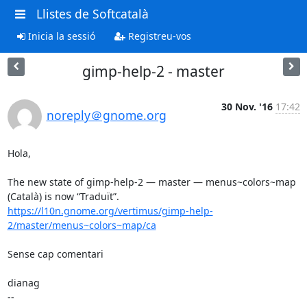
Llistes de Softcatalà
Inicia la sessió
Registreu-vos
gimp-help-2 - master
30 Nov. '16
17:42
noreply＠gnome.org
Hola,

The new state of gimp-help-2 — master — menus~colors~map 
https://l10n.gnome.org/vertimus/gimp-help-
2/master/menus~colors~map/ca
Sense cap comentari

dianag

--
