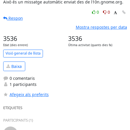
Això és un missatge automàtic enviat des de l10n.gnome.org.
0
0
Respon
Mostra respostes per data
3536
3536
Edat (dies enrere)
Última activitat (quants dies fa)
Visió general de llista
Baixa
0 comentaris
1 participants
Afegeix als preferits
ETIQUETES
PARTICIPANTS (1)