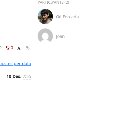
PARTICIPANTS (2)
Gil Forcada
Joan
0
0
postes per data
10 Des.
7:55