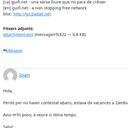
[ca] guifi.net - una xarxa lliure que no para de créixer

[en] guifi.net - a non-stopping free network

bloc: 
http://gil.badall.net
Fitxers adjunts:
attachment.eml
(message/rfc822 — 6,8 KB)
Respon
Joan
Hola,

Perdó per no haver contestat abans, estava de vacances a Zàmbia 
Avui m'hi poso, a veure si dóna temps.

Salut,
