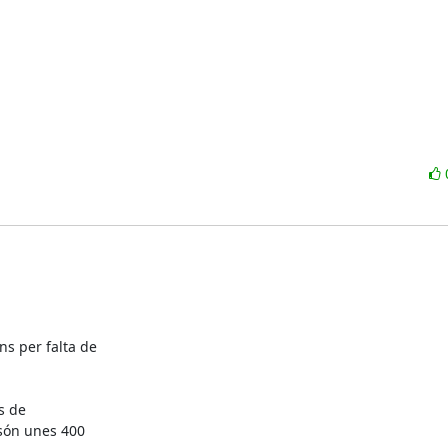
s per falta de

 de

són unes 400
