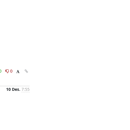
0
0
10 Des.
7:55