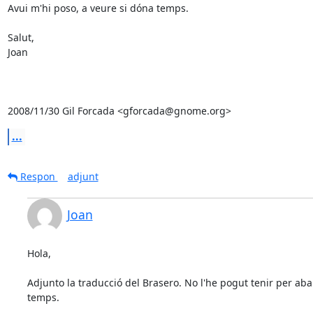
Avui m'hi poso, a veure si dóna temps.

Salut,

Joan

2008/11/30 Gil Forcada <gforcada@gnome.org>
...
Respon
adjunt
Joan
Hola,

Adjunto la traducció del Brasero. No l'he pogut tenir per aban
temps.
