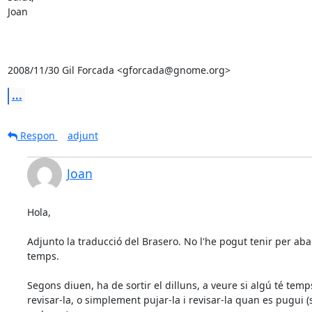
Joan

2008/11/30 Gil Forcada <gforcada@gnome.org>
...
Respon
adjunt
Joan
Hola,

Adjunto la traducció del Brasero. No l'he pogut tenir per aban
temps.

Segons diuen, ha de sortir el dilluns, a veure si algú té temps
revisar-la, o simplement pujar-la i revisar-la quan es pugui (