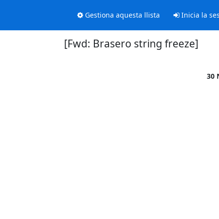
Gestiona aquesta llista
Inicia la se
[Fwd: Brasero string freeze]
30 