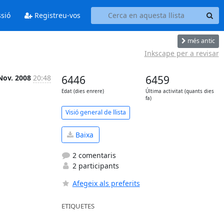
ssió
Registreu-vos
més antic
Inkscape per a revisar
Nov. 2008
20:48
6446
6459
Edat (dies enrere)
Última activitat (quants dies
fa)
Visió general de llista
Baixa
2 comentaris
2 participants
Afegeix als preferits
ETIQUETES