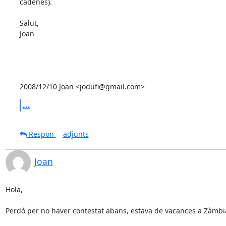
cadenes).

Salut,

Joan

2008/12/10 Joan <jodufi@gmail.com>
...
Respon
adjunts
Joan
Hola,

Perdó per no haver contestat abans, estava de vacances a Zàmbia 