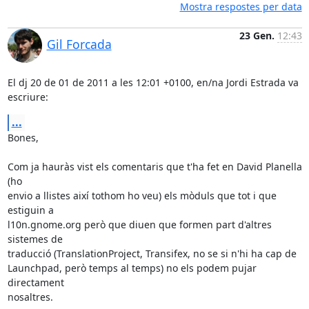
Mostra respostes per data
23 Gen.
12:43
Gil Forcada
El dj 20 de 01 de 2011 a les 12:01 +0100, en/na Jordi Estrada va

escriure:
...
Bones,

Com ja hauràs vist els comentaris que t'ha fet en David Planella 
(ho

envio a llistes així tothom ho veu) els mòduls que tot i que 
estiguin a

l10n.gnome.org però que diuen que formen part d'altres 
sistemes de

traducció (TranslationProject, Transifex, no se si n'hi ha cap de

Launchpad, però temps al temps) no els podem pujar 
directament

nosaltres.
