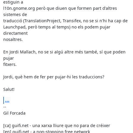
estiguin a

l10n.gnome.org però que diuen que formen part d'altres 
sistemes de

traducció (TranslationProject, Transifex, no se si n'hi ha cap de

Launchpad, però temps al temps) no els podem pujar 
directament

nosaltres.

En Jordi Mallach, no se si algú altre més també, sí que poden 
pujar

fitxers.

Jordi, què hem de fer per pujar-hi les traduccions?

Salut!
...
-- 

Gil Forcada

[ca] guifi.net - una xarxa lliure que no para de créixer

[en] guifi.net - a non-stopping free network
