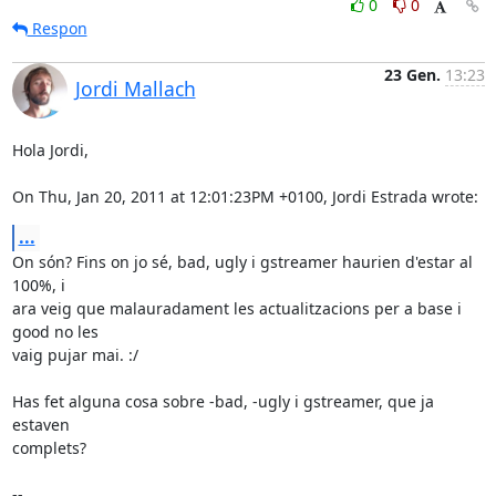
0
0
Respon
23 Gen.
13:23
Jordi Mallach
Hola Jordi,

On Thu, Jan 20, 2011 at 12:01:23PM +0100, Jordi Estrada wrote:
...
On són? Fins on jo sé, bad, ugly i gstreamer haurien d'estar al 
100%, i

ara veig que malauradament les actualitzacions per a base i 
good no les

vaig pujar mai. :/

Has fet alguna cosa sobre -bad, -ugly i gstreamer, que ja 
estaven

complets?

-- 
