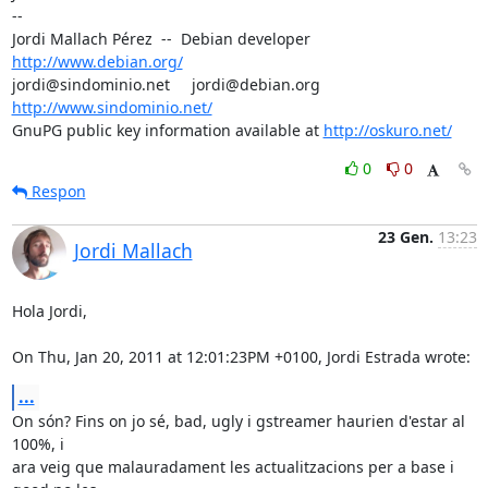
-- 

Jordi Mallach Pérez  --  Debian developer     
http://www.debian.org/
jordi@sindominio.net     jordi@debian.org     
http://www.sindominio.net/
GnuPG public key information available at 
http://oskuro.net/
0
0
Respon
23 Gen.
13:23
Jordi Mallach
Hola Jordi,

On Thu, Jan 20, 2011 at 12:01:23PM +0100, Jordi Estrada wrote:
...
On són? Fins on jo sé, bad, ugly i gstreamer haurien d'estar al 
100%, i

ara veig que malauradament les actualitzacions per a base i 