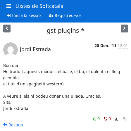
Llistes de Softcatalà
Inicia la sessió
Registreu-vos
gst-plugins-*
20 Gen. '11
12:01
Jordi Estrada
Bon dia

He traduït aquests mòduls: el base, el bo, el dolent i el lleig 
(sembla

el títol d'un spaghetti western)

A veure si els hi podeu donar una ullada. Gràcies.

Slts,

Jordi Estrada
0
0
Respon