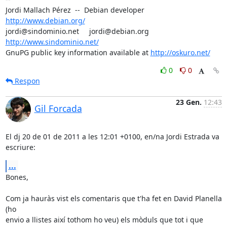
Jordi Mallach Pérez  --  Debian developer     
http://www.debian.org/
jordi@sindominio.net     jordi@debian.org     
http://www.sindominio.net/
GnuPG public key information available at 
http://oskuro.net/
0
0
Respon
23 Gen.
12:43
Gil Forcada
El dj 20 de 01 de 2011 a les 12:01 +0100, en/na Jordi Estrada va

escriure:
...
Bones,

Com ja hauràs vist els comentaris que t'ha fet en David Planella 
(ho

envio a llistes així tothom ho veu) els mòduls que tot i que 