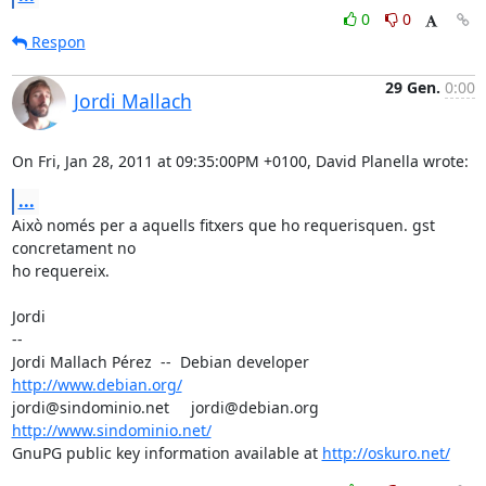
0
0
Respon
29 Gen.
0:00
Jordi Mallach
On Fri, Jan 28, 2011 at 09:35:00PM +0100, David Planella wrote:
...
Això només per a aquells fitxers que ho requerisquen. gst 
concretament no

ho requereix.

Jordi

-- 

Jordi Mallach Pérez  --  Debian developer     
http://www.debian.org/
jordi@sindominio.net     jordi@debian.org     
http://www.sindominio.net/
GnuPG public key information available at 
http://oskuro.net/