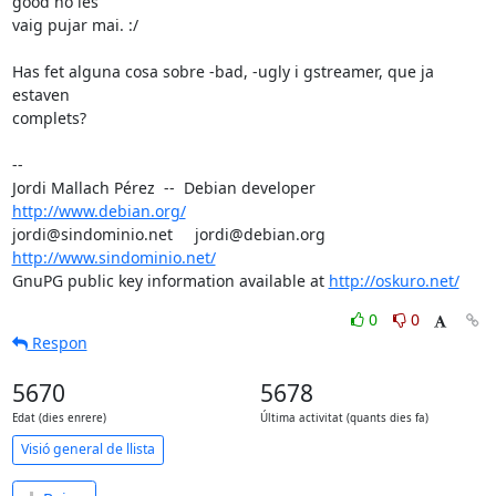
good no les

vaig pujar mai. :/

Has fet alguna cosa sobre -bad, -ugly i gstreamer, que ja 
estaven

complets?

-- 

Jordi Mallach Pérez  --  Debian developer     
http://www.debian.org/
jordi@sindominio.net     jordi@debian.org     
http://www.sindominio.net/
GnuPG public key information available at 
http://oskuro.net/
0
0
Respon
5670
5678
Edat (dies enrere)
Última activitat (quants dies fa)
Visió general de llista