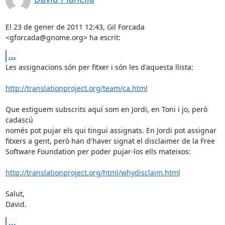
El 23 de gener de 2011 12:43, Gil Forcada 
<gforcada@gnome.org> ha escrit:
...
Les assignacions són per fitxer i són les d'aquesta llista:

http://translationproject.org/team/ca.html
Que estiguem subscrits aquí som en Jordi, en Toni i jo, però 
cadascú

només pot pujar els qui tingui assignats. En Jordi pot assignar

fitxers a gent, però han d'haver signat el disclaimer de la Free

Software Foundation per poder pujar-los ells mateixos:

http://translationproject.org/html/whydisclaim.html
Salut,

David.
...