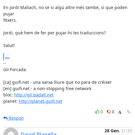
En Jordi Mallach, no se si algú altre més també, sí que poden 
pujar

fitxers.

Jordi, què hem de fer per pujar-hi les traduccions?

Salut!
...
-- 

Gil Forcada

[ca] guifi.net - una xarxa lliure que no para de créixer

[en] guifi.net - a non-stopping free network

bloc: 
http://gil.badall.net
planet: 
http://planet.guifi.net
0
0
Respon
28 Gen.
21:35
David Planella