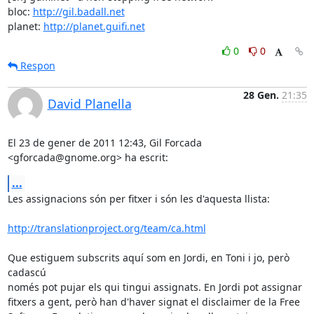
bloc: 
http://gil.badall.net
planet: 
http://planet.guifi.net
0
0
Respon
28 Gen.
21:35
David Planella
El 23 de gener de 2011 12:43, Gil Forcada 
<gforcada@gnome.org> ha escrit:
...
Les assignacions són per fitxer i són les d'aquesta llista:

http://translationproject.org/team/ca.html
Que estiguem subscrits aquí som en Jordi, en Toni i jo, però 
cadascú

només pot pujar els qui tingui assignats. En Jordi pot assignar

fitxers a gent, però han d'haver signat el disclaimer de la Free
