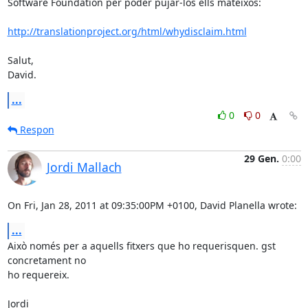
Software Foundation per poder pujar-los ells mateixos:

http://translationproject.org/html/whydisclaim.html
Salut,

David.
...
0
0
Respon
29 Gen.
0:00
Jordi Mallach
On Fri, Jan 28, 2011 at 09:35:00PM +0100, David Planella wrote:
...
Això només per a aquells fitxers que ho requerisquen. gst 
concretament no

ho requereix.

Jordi
