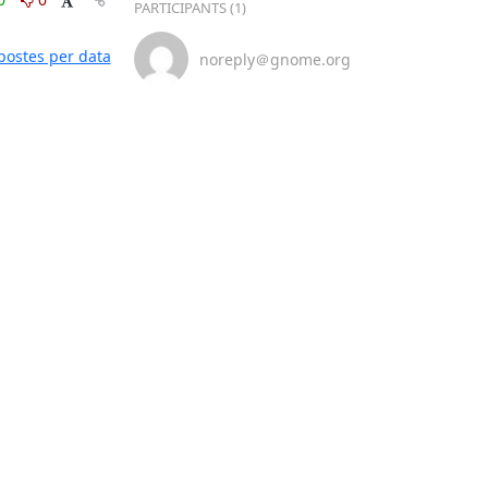
PARTICIPANTS (1)
postes per data
noreply＠gnome.org