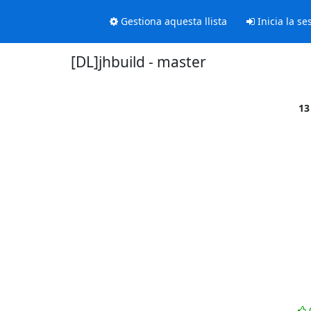
Gestiona aquesta llista
Inicia la se
[DL]jhbuild - master
13