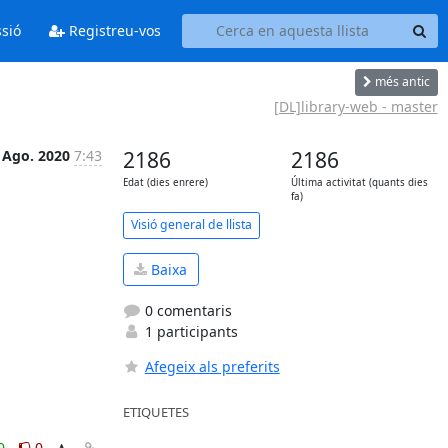
ssió
Registreu-vos
més antic
[DL]library-web - master
 Ago. 2020
7:43
2186
2186
Edat (dies enrere)
Última activitat (quants dies
fa)
Visió general de llista
Baixa
0 comentaris
1 participants
Afegeix als preferits
ETIQUETES
0
0