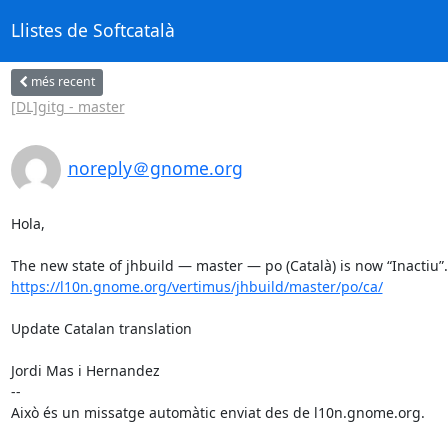
Llistes de Softcatalà
més recent
[DL]gitg - master
noreply＠gnome.org
Hola,

https://l10n.gnome.org/vertimus/jhbuild/master/po/ca/
Update Catalan translation

Jordi Mas i Hernandez

--

Això és un missatge automàtic enviat des de l10n.gnome.org.