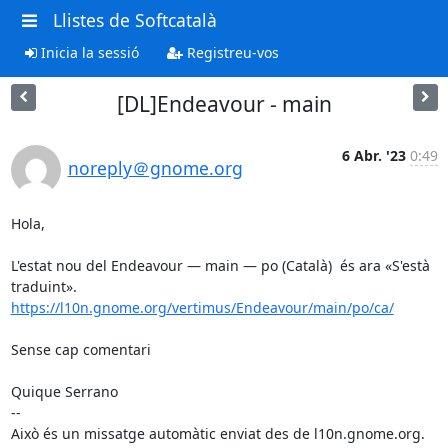
Llistes de Softcatalà
Inicia la sessió
Registreu-vos
[DL]Endeavour - main
6 Abr. '23
0:49
noreply＠gnome.org
Hola,

L'estat nou del Endeavour — main — po (Català)  és ara «S'està 
https://l10n.gnome.org/vertimus/Endeavour/main/po/ca/
Sense cap comentari

Quique Serrano

--

Això és un missatge automàtic enviat des de l10n.gnome.org.