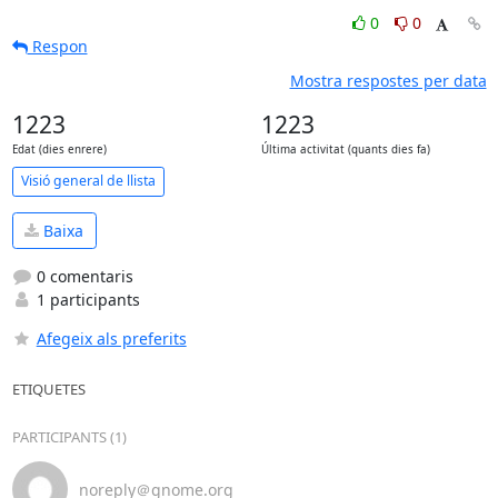
0
0
Respon
Mostra respostes per data
1223
1223
Edat (dies enrere)
Última activitat (quants dies fa)
Visió general de llista
Baixa
0 comentaris
1 participants
Afegeix als preferits
ETIQUETES
PARTICIPANTS (1)
noreply＠gnome.org