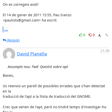
On es corregeix això?

El 14 de gener de 2011 15:55, Pau Iranzo 
<paulists@gmail.com> ha escrit:
...
0
0
Respon
21:36
David Planella
Assumpte nou: Fwd: Qüestió sobre apt
Bones,

Us reenvio un parell de possibles errades que s'han detectat 
en la

traducció de l'apt a la llista de traducció del GNOME.

Crec que venen de l'apt, però no tindré temps d'investigar-ho 