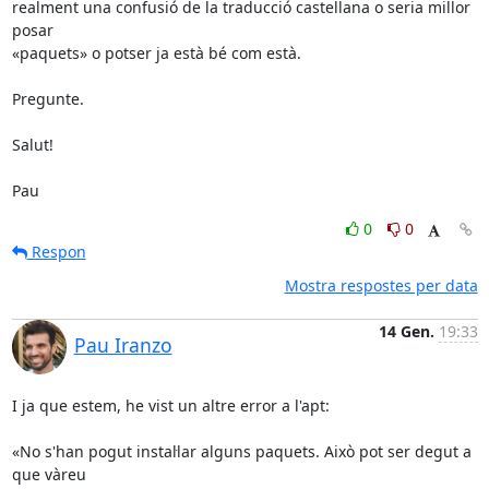
realment una confusió de la traducció castellana o seria millor 
posar

«paquets» o potser ja està bé com està.

Pregunte.

Salut!

Pau
0
0
Respon
Mostra respostes per data
14 Gen.
19:33
Pau Iranzo
I ja que estem, he vist un altre error a l'apt:

«No s'han pogut instal·lar alguns paquets. Això pot ser degut a 
que vàreu
