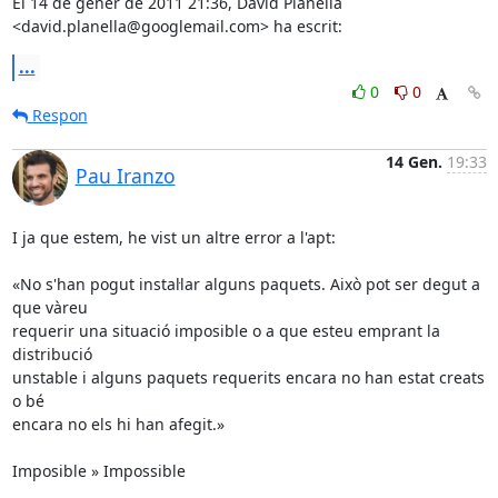
El 14 de gener de 2011 21:36, David Planella

<david.planella@googlemail.com> ha escrit:
...
0
0
Respon
14 Gen.
19:33
Pau Iranzo
I ja que estem, he vist un altre error a l'apt:

«No s'han pogut instal·lar alguns paquets. Això pot ser degut a 
que vàreu

requerir una situació imposible o a que esteu emprant la 
distribució

unstable i alguns paquets requerits encara no han estat creats 
o bé

encara no els hi han afegit.»

Imposible » Impossible
