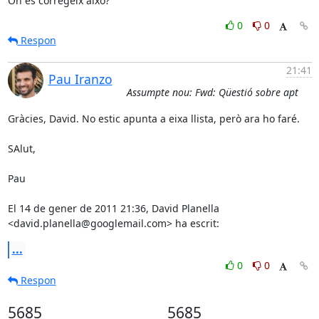
On es corregeix això?
0
0
Respon
21:41
Pau Iranzo
Assumpte nou: Fwd: Qüestió sobre apt
Gràcies, David. No estic apunta a eixa llista, però ara ho faré.

SAlut,

Pau

El 14 de gener de 2011 21:36, David Planella

<david.planella@googlemail.com> ha escrit:
...
0
0
Respon
5685
5685