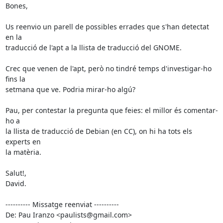
Bones,

Us reenvio un parell de possibles errades que s'han detectat 
en la

traducció de l'apt a la llista de traducció del GNOME.

Crec que venen de l'apt, però no tindré temps d'investigar-ho 
fins la

setmana que ve. Podria mirar-ho algú?

Pau, per contestar la pregunta que feies: el millor és comentar-
ho a

la llista de traducció de Debian (en CC), on hi ha tots els 
experts en

la matèria.

Salut!,

David.

---------- Missatge reenviat ----------

De: Pau Iranzo <paulists@gmail.com>
