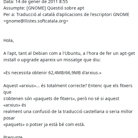
Data: 14 de gener de 2011 8:55

Assumpte: [GNOME] Qüestió sobre apt

Per a: Traducció al català d'aplicacions de l'escriptori GNOME

<gnome@llistes.softcatala.org>

Hola,

A l'apt, tant al Debian com a l'Ubuntu, a l'hora de fer un apt-get

install o upgrade apareix un missatge que diu:

«Es necessita obtenir 62,4MB/66,9MB d'arxius.»

Aquest «arxius»... és totalment correcte? Entenc que els fitxers 
que

s'obtenen són «paquets de fitxers», però no sé si aquest 
«arxius» és

realment una confusió de la traducció castellana o seria millor 
posar

«paquets» o potser ja està bé com està.

Pregunte.
