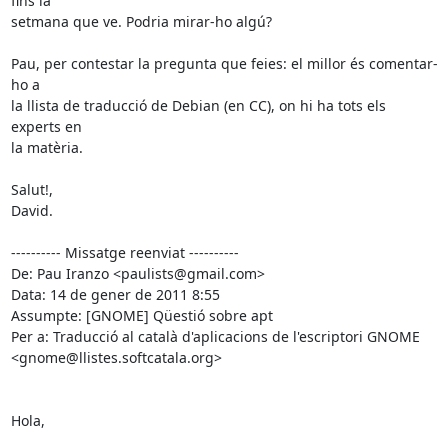
fins la

setmana que ve. Podria mirar-ho algú?

Pau, per contestar la pregunta que feies: el millor és comentar-
ho a

la llista de traducció de Debian (en CC), on hi ha tots els 
experts en

la matèria.

Salut!,

David.

---------- Missatge reenviat ----------

De: Pau Iranzo <paulists@gmail.com>

Data: 14 de gener de 2011 8:55

Assumpte: [GNOME] Qüestió sobre apt

Per a: Traducció al català d'aplicacions de l'escriptori GNOME

<gnome@llistes.softcatala.org>

Hola,
