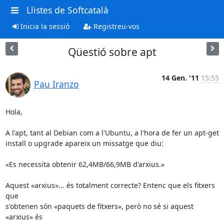
Llistes de Softcatalà
Inicia la sessió
Registreu-vos
Qüestió sobre apt
14 Gen. '11
15:55
Pau Iranzo
Hola,

A l'apt, tant al Debian com a l'Ubuntu, a l'hora de fer un apt-get

install o upgrade apareix un missatge que diu:

«Es necessita obtenir 62,4MB/66,9MB d'arxius.»

Aquest «arxius»... és totalment correcte? Entenc que els fitxers 
que

s'obtenen són «paquets de fitxers», però no sé si aquest 
«arxius» és
