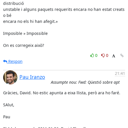
distribució

unstable i alguns paquets requerits encara no han estat creats 
o bé

encara no els hi han afegit.»

Imposible » Impossible

On es corregeix això?
0
0
Respon
21:41
Pau Iranzo
Assumpte nou: Fwd: Qüestió sobre apt
Gràcies, David. No estic apunta a eixa llista, però ara ho faré.

SAlut,

Pau
