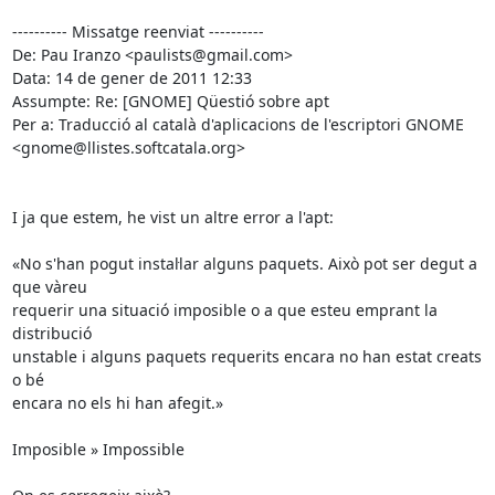
---------- Missatge reenviat ----------

De: Pau Iranzo <paulists@gmail.com>

Data: 14 de gener de 2011 12:33

Assumpte: Re: [GNOME] Qüestió sobre apt

Per a: Traducció al català d'aplicacions de l'escriptori GNOME

<gnome@llistes.softcatala.org>

I ja que estem, he vist un altre error a l'apt:

«No s'han pogut instal·lar alguns paquets. Això pot ser degut a 
que vàreu

requerir una situació imposible o a que esteu emprant la 
distribució

unstable i alguns paquets requerits encara no han estat creats 
o bé

encara no els hi han afegit.»

Imposible » Impossible
