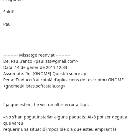
Salut!

Pau

---------- Missatge reenviat ----------

De: Pau Iranzo <paulists@gmail.com>

Data: 14 de gener de 2011 12:33

Assumpte: Re: [GNOME] Qüestió sobre apt

Per a: Traducció al català d'aplicacions de l'escriptori GNOME

<gnome@llistes.softcatala.org>

I ja que estem, he vist un altre error a l'apt:

«No s'han pogut instal·lar alguns paquets. Això pot ser degut a 
que vàreu

requerir una situació imposible o a que esteu emprant la 