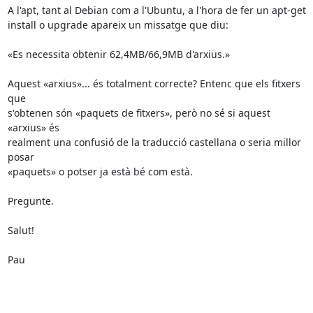
A l'apt, tant al Debian com a l'Ubuntu, a l'hora de fer un apt-get

install o upgrade apareix un missatge que diu:

«Es necessita obtenir 62,4MB/66,9MB d'arxius.»

Aquest «arxius»... és totalment correcte? Entenc que els fitxers 
que

s'obtenen són «paquets de fitxers», però no sé si aquest 
«arxius» és

realment una confusió de la traducció castellana o seria millor 
posar

«paquets» o potser ja està bé com està.

Pregunte.

Salut!

Pau
