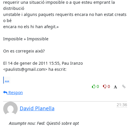
requerir una situació imposible o a que esteu emprant la 
distribució

unstable i alguns paquets requerits encara no han estat creats 
o bé

encara no els hi han afegit.»

Imposible » Impossible

On es corregeix això?

El 14 de gener de 2011 15:55, Pau Iranzo 
<paulists@gmail.com> ha escrit:
...
0
0
Respon
21:36
David Planella
Assumpte nou: Fwd: Qüestió sobre apt