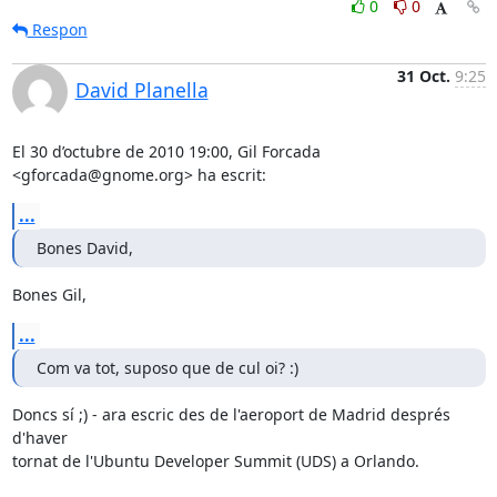
0
0
Respon
31 Oct.
9:25
David Planella
El 30 d’octubre de 2010 19:00, Gil Forcada 
<gforcada@gnome.org> ha escrit:
...
Bones David,
Bones Gil,
...
Com va tot, suposo que de cul oi? :)
Doncs sí ;) - ara escric des de l'aeroport de Madrid després 
d'haver

tornat de l'Ubuntu Developer Summit (UDS) a Orlando.
