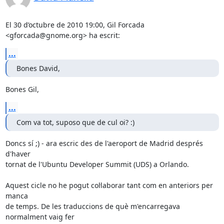
El 30 d’octubre de 2010 19:00, Gil Forcada 
<gforcada@gnome.org> ha escrit:
...
Bones David,
Bones Gil,
...
Com va tot, suposo que de cul oi? :)
Doncs sí ;) - ara escric des de l'aeroport de Madrid després 
d'haver

tornat de l'Ubuntu Developer Summit (UDS) a Orlando.

Aquest cicle no he pogut col·laborar tant com en anteriors per 
manca

de temps. De les traduccions de què m'encarregava 
normalment vaig fer
