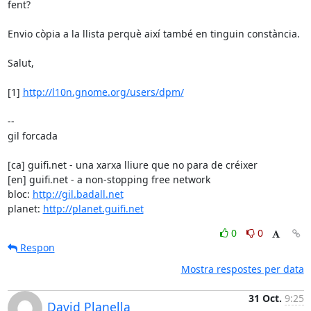
fent?

Envio còpia a la llista perquè així també en tinguin constància.

Salut,

[1] 
http://l10n.gnome.org/users/dpm/
-- 

gil forcada

[ca] guifi.net - una xarxa lliure que no para de créixer

[en] guifi.net - a non-stopping free network

bloc: 
http://gil.badall.net
planet: 
http://planet.guifi.net
0
0
Respon
Mostra respostes per data
31 Oct.
9:25
David Planella