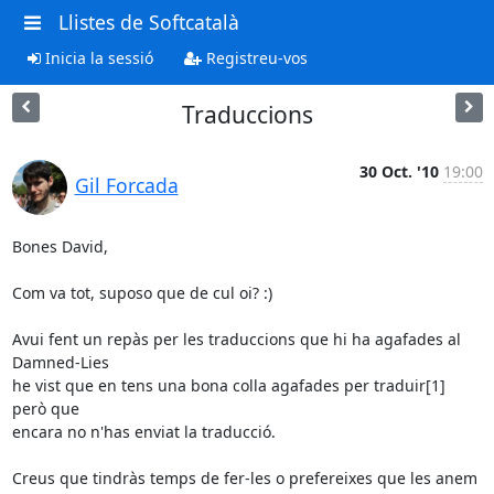
Llistes de Softcatalà
Inicia la sessió
Registreu-vos
Traduccions
30 Oct. '10
19:00
Gil Forcada
Bones David,

Com va tot, suposo que de cul oi? :)

Avui fent un repàs per les traduccions que hi ha agafades al 
Damned-Lies

he vist que en tens una bona colla agafades per traduir[1] 
però que

encara no n'has enviat la traducció.

Creus que tindràs temps de fer-les o prefereixes que les anem 