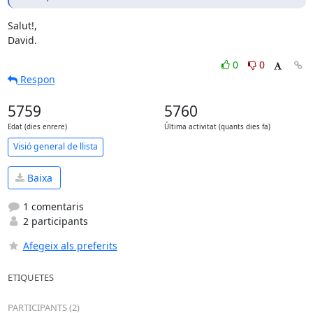
Salut!,

David.
0
0
Respon
5759
5760
Edat (dies enrere)
Última activitat (quants dies fa)
Visió general de llista
Baixa
1 comentaris
2 participants
Afegeix als preferits
ETIQUETES
PARTICIPANTS (2)