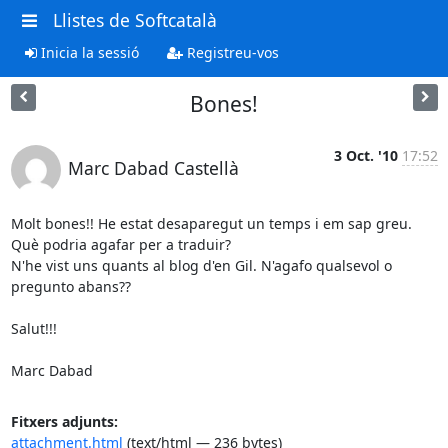
Llistes de Softcatalà
Inicia la sessió
Registreu-vos
Bones!
3 Oct. '10
17:52
Marc Dabad Castellà
Molt bones!! He estat desaparegut un temps i em sap greu.

Què podria agafar per a traduir?

N'he vist uns quants al blog d'en Gil. N'agafo qualsevol o 
pregunto abans??

Salut!!!

Marc Dabad
Fitxers adjunts:
attachment.html
(text/html — 236 bytes)