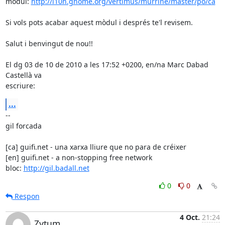
mòdul: 
http://l10n.gnome.org/vertimus/murrine/master/po/ca
Si vols pots acabar aquest mòdul i després te'l revisem.

Salut i benvingut de nou!!

El dg 03 de 10 de 2010 a les 17:52 +0200, en/na Marc Dabad 
Castellà va

escriure:
...
-- 

gil forcada

[ca] guifi.net - una xarxa lliure que no para de créixer

[en] guifi.net - a non-stopping free network

bloc: 
http://gil.badall.net
0
0
Respon
4 Oct.
21:24
Zytum