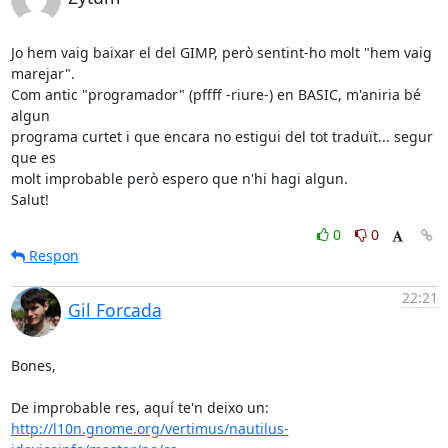
Jo hem vaig baixar el del GIMP, però sentint-ho molt "hem vaig 
marejar".

Com antic "programador" (pffff -riure-) en BASIC, m'aniria bé 
algun 

programa curtet i que encara no estigui del tot traduït... segur 
que es 

molt improbable però espero que n'hi hagi algun.

Salut!
0
0
Respon
22:21
Gil Forcada
Bones,

http://l10n.gnome.org/vertimus/nautilus-