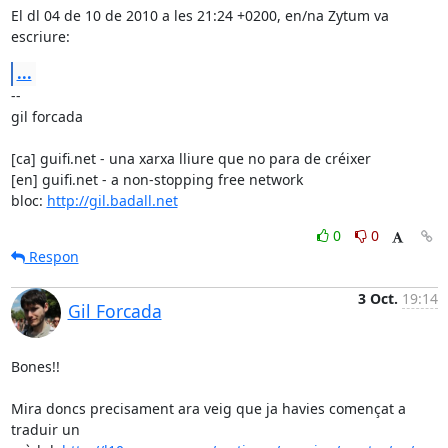
El dl 04 de 10 de 2010 a les 21:24 +0200, en/na Zytum va 
escriure:
...
-- 

gil forcada

[ca] guifi.net - una xarxa lliure que no para de créixer

[en] guifi.net - a non-stopping free network

bloc: 
http://gil.badall.net
0
0
Respon
3 Oct.
19:14
Gil Forcada
Bones!!

Mira doncs precisament ara veig que ja havies començat a 
traduir un
