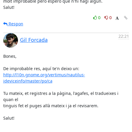
molt improbable però espero que n'hi hagi algun.

Salut!
0
0
Respon
22:21
Gil Forcada
Bones,

http://l10n.gnome.org/vertimus/nautilus-
ideviceinfo/master/po/ca
Tu mateix, et registres a la pàgina, l'agafes, el tradueixes i 
quan el

tinguis fet el puges allà mateix i ja el revisarem.

Salut!
