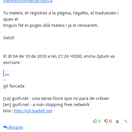
ideviceinfo/master/po/ca
Tu mateix, et registres a la pàgina, l'agafes, el tradueixes i 
quan el

tinguis fet el puges allà mateix i ja el revisarem.

Salut!

El dl 04 de 10 de 2010 a les 21:24 +0200, en/na Zytum va 
escriure:
...
-- 

gil forcada

[ca] guifi.net - una xarxa lliure que no para de créixer

[en] guifi.net - a non-stopping free network

bloc: 
http://gil.badall.net
0
0
Respon