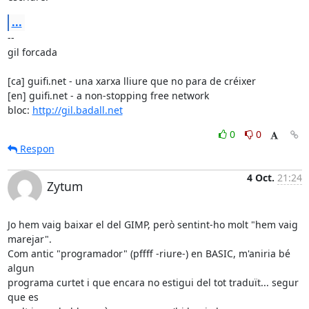
...
-- 

gil forcada

[ca] guifi.net - una xarxa lliure que no para de créixer

[en] guifi.net - a non-stopping free network

bloc: 
http://gil.badall.net
0
0
Respon
4 Oct.
21:24
Zytum
Jo hem vaig baixar el del GIMP, però sentint-ho molt "hem vaig 
marejar".

Com antic "programador" (pffff -riure-) en BASIC, m'aniria bé 
algun 

programa curtet i que encara no estigui del tot traduït... segur 
que es 
