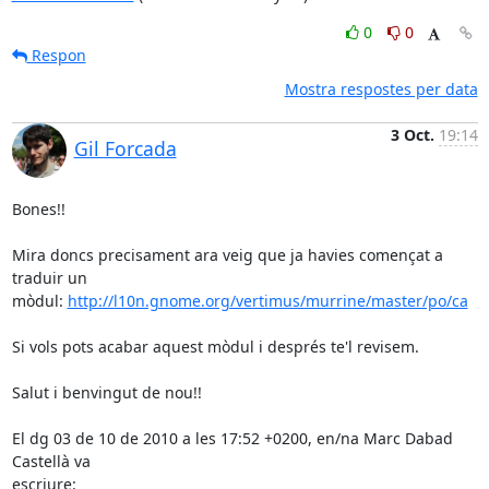
0
0
Respon
Mostra respostes per data
3 Oct.
19:14
Gil Forcada
Bones!!

Mira doncs precisament ara veig que ja havies començat a 
traduir un

mòdul: 
http://l10n.gnome.org/vertimus/murrine/master/po/ca
Si vols pots acabar aquest mòdul i després te'l revisem.

Salut i benvingut de nou!!

El dg 03 de 10 de 2010 a les 17:52 +0200, en/na Marc Dabad 
Castellà va

escriure: