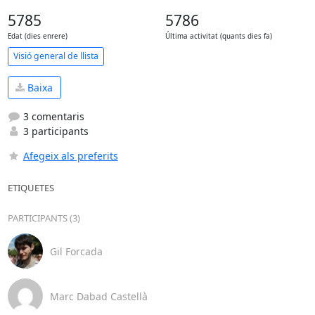
5785
5786
Edat (dies enrere)
Última activitat (quants dies fa)
Visió general de llista
Baixa
3 comentaris
3 participants
Afegeix als preferits
ETIQUETES
PARTICIPANTS (3)
Gil Forcada
Marc Dabad Castellà