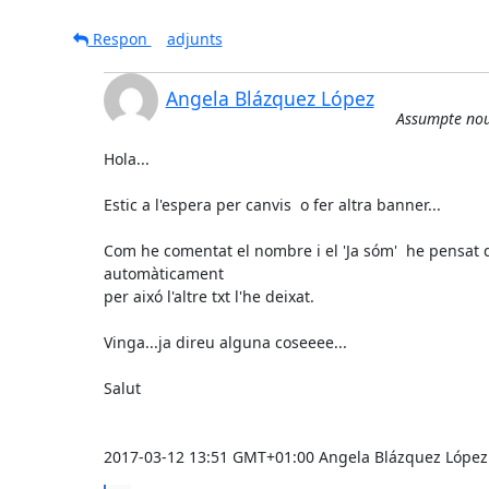
Respon
adjunts
Angela Blázquez López
Assumpte nou:
Hola...

Estic a l'espera per canvis  o fer altra banner...

Com he comentat el nombre i el 'Ja sóm'  he pensat 
automàticament

per aixó l'altre txt l'he deixat.

Vinga...ja direu alguna coseeee...

Salut

2017-03-12 13:51 GMT+01:00 Angela Blázquez Lópe