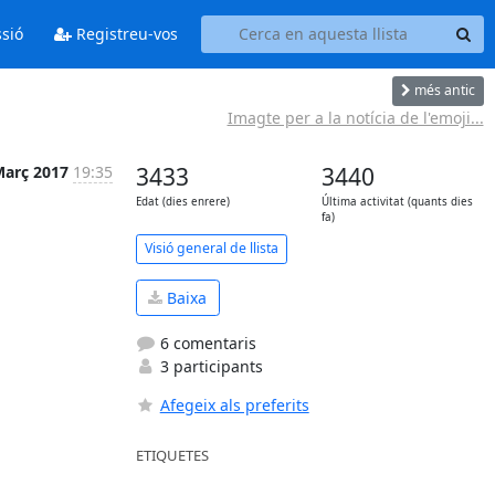
ssió
Registreu-vos
més antic
Imagte per a la notícia de l'emoji...
Març 2017
19:35
3433
3440
Edat (dies enrere)
Última activitat (quants dies
fa)
Visió general de llista
Baixa
6 comentaris
3 participants
Afegeix als preferits
ETIQUETES