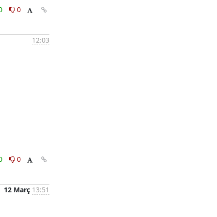
0
0
12:03
0
0
12 Març
13:51