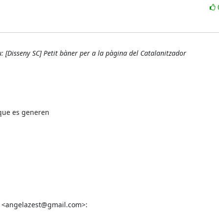
 [Disseny SC] Petit bàner per a la pàgina del Catalanitzador
que es generen

z <angelazest@gmail.com>: