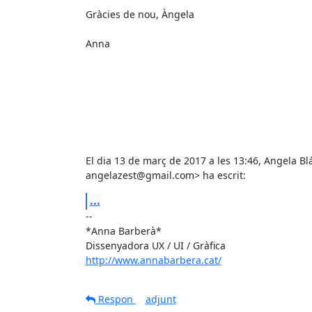
Gràcies de nou, Àngela

Anna

El dia 13 de març de 2017 a les 13:46, Angela Bl
angelazest@gmail.com> ha escrit:
...
-- 

*Anna Barberà*

http://www.annabarbera.cat/
Respon
adjunt