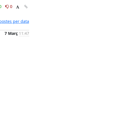
0
0
postes per data
7 Març
11:47