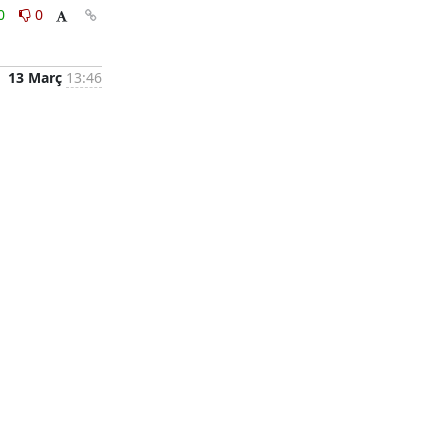
0
0
13 Març
13:46