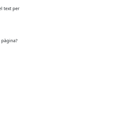
 text per

 pàgina?
