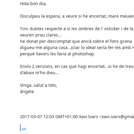
Hola bon dia,

Disculpeu la espera, a veure si he encertat, mare meuee..
Tinc dubtes respecte a si les ombres de l' esticker i de la 
veuren prou clares...

he donat per descomptat que anirà sobre el fons grana

digueu-me alguna cosa...(clar lo ideal sería fer-les amb 
perquè llavors les faria al photoshop.

Envío 2 versions, en cas que hagi encertat...si he de treu
d'abaix m'ho dieu...

Vinga..salut a tots,

àngela

2017-03-07 12:03 GMT+01:00 Xavi Ivars <xavi.ivars@gmai
...