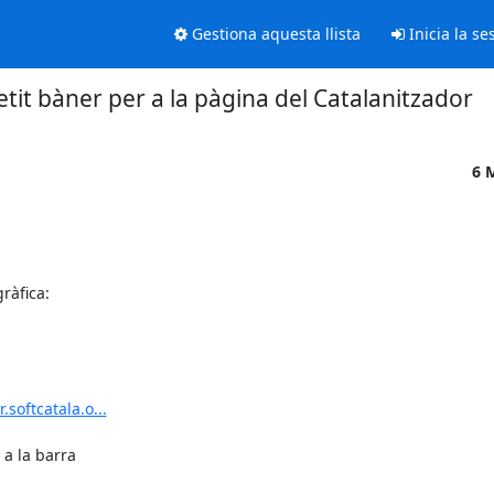
Gestiona aquesta llista
Inicia la se
etit bàner per a la pàgina del Catalanitzador
6 
àfica:

softcatala.o...
a la barra
