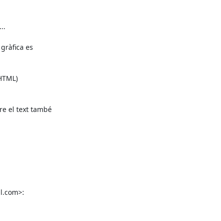
.

gràfica es

HTML)

re el text també

l.com>: