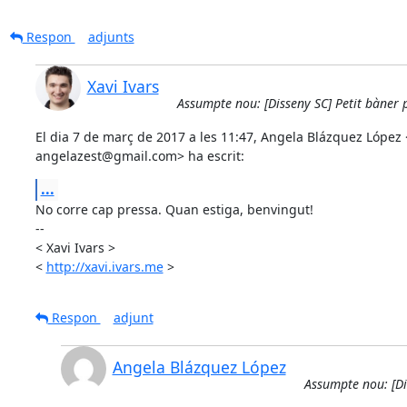
Respon
adjunts
Xavi Ivars
Assumpte nou: [Disseny SC] Petit bàner 
El dia 7 de març de 2017 a les 11:47, Angela Blázquez López <
angelazest@gmail.com> ha escrit:
...
No corre cap pressa. Quan estiga, benvingut!

-- 

< Xavi Ivars >

< 
http://xavi.ivars.me
 >
Respon
adjunt
Angela Blázquez López
Assumpte nou: [Di