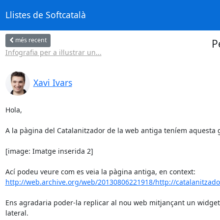
Llistes de Softcatalà
més recent
P
Infografia per a il·lustrar un...
Xavi Ivars
Hola,

A la pàgina del Catalanitzador de la web antiga teníem aquesta gr
[image: Imatge inserida 2]

http://web.archive.org/web/20130806221918/http://catalanitzador.
Ens agradaria poder-la replicar al nou web mitjançant un widget 
lateral.
