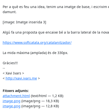
Per a què es feu una idea, tenim una imatge de base, i escrivim el
damunt.

[image: Imatge inserida 3]

Algú fa una proposta que encaixe bé a la barra lateral de la nova
https://www.softcatala.org/catalanitzador/
La mida màxima (amplada) és de 330px.

Gràcies!!!

-- 

< Xavi Ivars >

< 
http://xavi.ivars.me
 >
Fitxers adjunts:
attachment.html
(text/html — 1,2 KB)
image.png
(image/png — 18,3 KB)
image.png
(image/png — 12,8 KB)