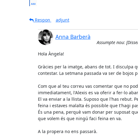
...
Respon
adjunt
Anna Barberà
Assumpte nou: [Dissen
Hola Àngela!

Gràcies per la imatge, abans de tot. I disculpa 
contestar. La setmana passada va ser de bojos pe
Com que al teu correu vas comentar que no podie
immediatament, l'Alexis es va oferir a fer-lo aban
El va enviar a la llista. Suposo que l'has rebut. Pe
feina i estaves malalta és possible que t'hagi pass
És una pena, perquè vam donar per suposat que q
que volem és que ningú faci feina en va.

A la propera no ens passarà.
