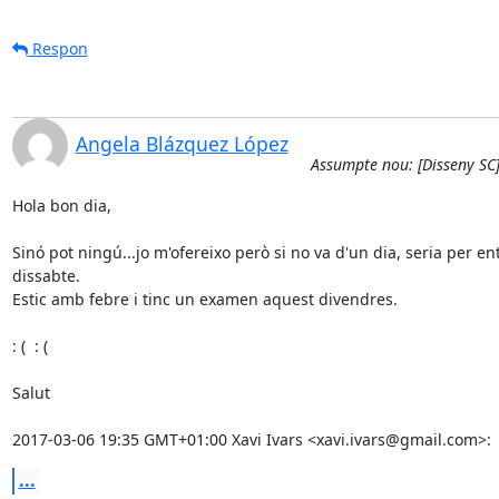
Respon
Angela Blázquez López
Assumpte nou: [Disseny SC]
Hola bon dia,

Sinó pot ningú...jo m'ofereixo però si no va d'un dia, seria per ent
dissabte.

Estic amb febre i tinc un examen aquest divendres.

: (  : (

Salut

2017-03-06 19:35 GMT+01:00 Xavi Ivars <xavi.ivars@gmail.com>:
...