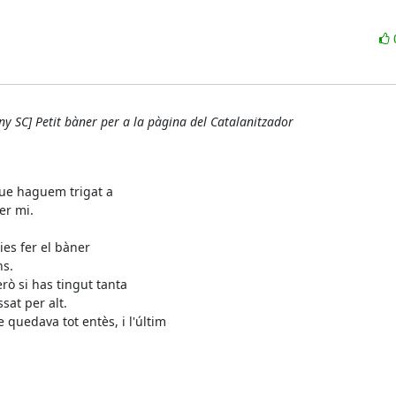
y SC] Petit bàner per a la pàgina del Catalanitzador
que haguem trigat a

r mi.

s fer el bàner

s.

rò si has tingut tanta

at per alt.

uedava tot entès, i l'últim
