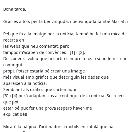
Bona tarda,

Gràcies a tots per la benvinguda, i benvinguda també Maria! :)

Pel que fa a la imatge per la notícia, també he fet una mica de 
recerca en

les webs que heu comentat, però

tampoc m'acaben de convèncer... [1] i [2].

Desconec si voleu que hi surtin sempre fotos o si podem crear 
contingut

propi. Potser estaria bé crear una imatge

més visual amb gràfics que descriguin les dades que 
apareixen a la notícia.

Semblant als gràfics que surten aquí

[3] i [4] però adaptant-los al contingut de la notícia. Si creieu 
que pot

estar bé puc fer una prova (espero haver-me

explicat bé)!

Miraré la pàgina d'ordinadors i mòbils en català que ha 