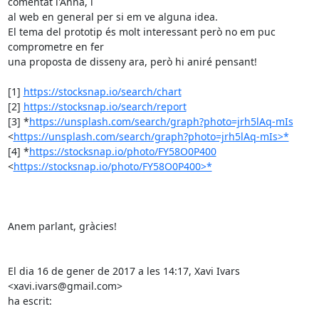
comentat l'Anna, i

al web en general per si em ve alguna idea.

El tema del prototip és molt interessant però no em puc 
comprometre en fer

una proposta de disseny ara, però hi aniré pensant!

[1] 
https://stocksnap.io/search/chart
[2] 
https://stocksnap.io/search/report
[3] *
https://unsplash.com/search/graph?photo=jrh5lAq-mIs
<
https://unsplash.com/search/graph?photo=jrh5lAq-mIs>*
[4] *
https://stocksnap.io/photo/FY58O0P400
<
https://stocksnap.io/photo/FY58O0P400>*
Anem parlant, gràcies!

El dia 16 de gener de 2017 a les 14:17, Xavi Ivars 
<xavi.ivars@gmail.com>

ha escrit: