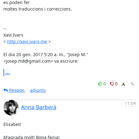
es poden fer

moltes traduccions i correccions.

--

Xavi Ivars

< 
http://xavi.ivars.me
 >

El dia 20 gen. 2017 5:20 a. m., "Josep M." 
<josep.m8@gmail.com> va escriure:
...
0
0
Respon
adjunts
11:04
Anna Barberà
Elisabet!

M'agrada molt! Bona feina!
