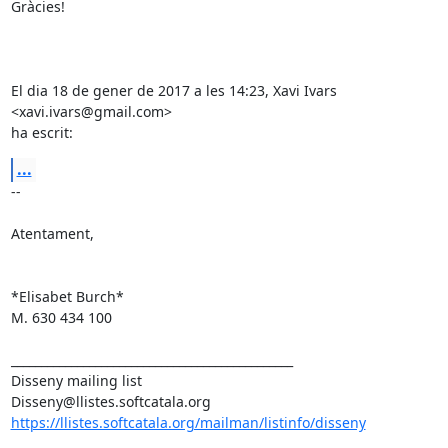
Gràcies!

El dia 18 de gener de 2017 a les 14:23, Xavi Ivars 
<xavi.ivars@gmail.com>

ha escrit:
...
-- 

Atentament,

*Elisabet Burch*

M. 630 434 100

_______________________________________________

Disseny mailing list

https://llistes.softcatala.org/mailman/listinfo/disseny