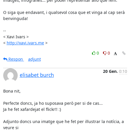
imatges, infografies... per poder representar allò que fem.

O siga que endavant, i qualsevol cosa que et vinga al cap serà 
benvinguda!

-- 

< Xavi Ivars >

< 
http://xavi.ivars.me
 >
0
0
Respon
adjunt
20 Gen.
0:10
elisabet burch
Bona nit,

Perfecte doncs, ja ho suposava però per si de cas...

Ja he fet xafardejat el flickr!! :)

Adjunto doncs una imatge que he fet per il·lustrar la notícia, a 
veure si
