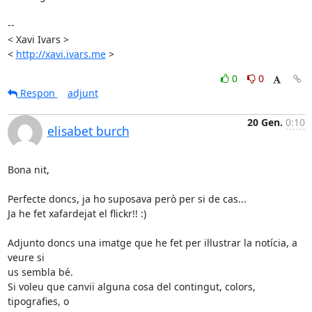
-- 

< Xavi Ivars >

< 
http://xavi.ivars.me
 >
0
0
Respon
adjunt
20 Gen.
0:10
elisabet burch
Bona nit,

Perfecte doncs, ja ho suposava però per si de cas...

Ja he fet xafardejat el flickr!! :)

Adjunto doncs una imatge que he fet per il·lustrar la notícia, a 
veure si

us sembla bé.

Si voleu que canviï alguna cosa del contingut, colors, 
tipografies, o
