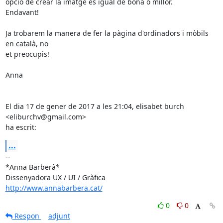
opció de crear la imatge és igual de bona o millor.

Endavant!

Ja trobarem la manera de fer la pàgina d'ordinadors i mòbils 
en català, no

et preocupis!

Anna

El dia 17 de gener de 2017 a les 21:04, elisabet burch 
<eliburchv@gmail.com>

ha escrit:
...
-- 

*Anna Barberà*

http://www.annabarbera.cat/
0
0
Respon
adjunt