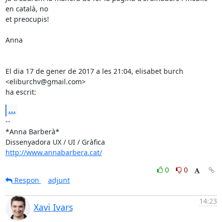
en català, no

et preocupis!

Anna

El dia 17 de gener de 2017 a les 21:04, elisabet burch 
<eliburchv@gmail.com>

ha escrit:
...
-- 

*Anna Barberà*

http://www.annabarbera.cat/
0
0
Respon
adjunt
14:23
Xavi Ivars