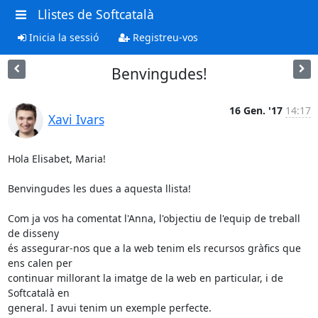
Llistes de Softcatalà
Inicia la sessió
Registreu-vos
Benvingudes!
16 Gen. '17
14:17
Xavi Ivars
Hola Elisabet, Maria!

Benvingudes les dues a aquesta llista!

Com ja vos ha comentat l'Anna, l'objectiu de l'equip de treball 
de disseny

és assegurar-nos que a la web tenim els recursos gràfics que 
ens calen per

continuar millorant la imatge de la web en particular, i de 
Softcatalà en

general. I avui tenim un exemple perfecte.
