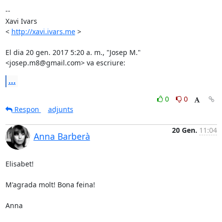
--

Xavi Ivars

< 
http://xavi.ivars.me
 >

El dia 20 gen. 2017 5:20 a. m., "Josep M." 
<josep.m8@gmail.com> va escriure:
...
0
0
Respon
adjunts
20 Gen.
11:04
Anna Barberà
Elisabet!

M'agrada molt! Bona feina!

Anna
