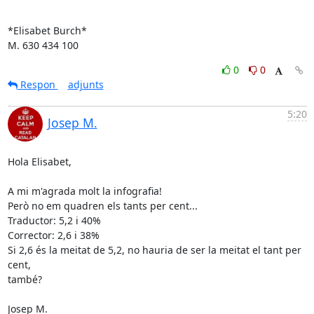
*Elisabet Burch*

M. 630 434 100
0
0
Respon
adjunts
5:20
Josep M.
Hola Elisabet,

A mi m'agrada molt la infografia!

Però no em quadren els tants per cent...

Traductor: 5,2 i 40%

Corrector: 2,6 i 38%

Si 2,6 és la meitat de 5,2, no hauria de ser la meitat el tant per 
cent,

també?

Josep M.
