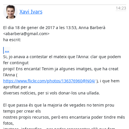
14:23
Xavi Ivars
El dia 18 de gener de 2017 a les 13:53, Anna Barberà 
<abarbera@gmail.com>

ha escrit:
...
Si, jo anava a contestar el mateix que l'Anna: clar que podem 
fer contingut

propi! Ens encanta! Tenim ja algunes imatges, que ha creat 
https://www.flickr.com/photos/136376960@N04/
 ), i que hem 
aprofitat per a

diverses notícies, per si vols donar-los una ullada.

El que passa és que la majoria de vegades no tenim prou 
temps per crear els

nostres propis recursos, però ens encantaria poder tindre més 
fotos,
