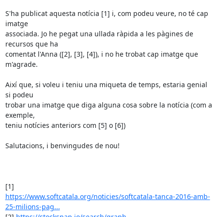
S'ha publicat aquesta notícia [1] i, com podeu veure, no té cap 
imatge

associada. Jo he pegat una ullada ràpida a les pàgines de 
recursos que ha

comentat l'Anna ([2], [3], [4]), i no he trobat cap imatge que 
m'agrade.

Així que, si voleu i teniu una miqueta de temps, estaria genial 
si podeu

trobar una imatge que diga alguna cosa sobre la notícia (com a 
exemple,

teniu notícies anteriors com [5] o [6])

Salutacions, i benvingudes de nou!

https://www.softcatala.org/noticies/softcatala-tanca-2016-amb-
25-milions-pag...
[2] 
https://stocksnap.io/search/graph