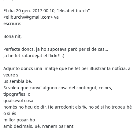
El dia 20 gen. 2017 00:10, "elisabet burch" 
<eliburchv@gmail.com> va

escriure:

Bona nit,

Perfecte doncs, ja ho suposava però per si de cas...

Ja he fet xafardejat el flickr!! :)

Adjunto doncs una imatge que he fet per il·lustrar la notícia, a 
veure si

us sembla bé.

Si voleu que canviï alguna cosa del contingut, colors, 
tipografies, o

qualsevol cosa

només ho heu de dir. He arrodonit els %, no sé si ho trobeu bé 
o si és

millor posar-ho

amb decimals. Bé, n'anem parlant!
