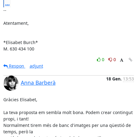
...
-- 

Atentament,

*Elisabet Burch*

M. 630 434 100
0
0
Respon
adjunt
18 Gen.
13:53
Anna Barberà
Gràcies Elisabet,

La teva proposta em sembla molt bona. Podem crear contingut 
propi, i tant!

Normalment tirem més de banc d'imatges per una qüestió de 
temps, però la
