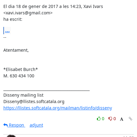
El dia 18 de gener de 2017 a les 14:23, Xavi Ivars 
<xavi.ivars@gmail.com>

ha escrit:
...
-- 

Atentament,

*Elisabet Burch*

M. 630 434 100

_______________________________________________

Disseny mailing list

https://llistes.softcatala.org/mailman/listinfo/disseny
0
0
Respon
adjunt