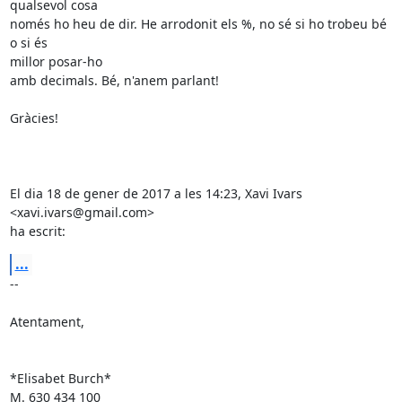
qualsevol cosa

només ho heu de dir. He arrodonit els %, no sé si ho trobeu bé 
o si és

millor posar-ho

amb decimals. Bé, n'anem parlant!

Gràcies!

El dia 18 de gener de 2017 a les 14:23, Xavi Ivars 
<xavi.ivars@gmail.com>

ha escrit:
...
-- 

Atentament,

*Elisabet Burch*

M. 630 434 100