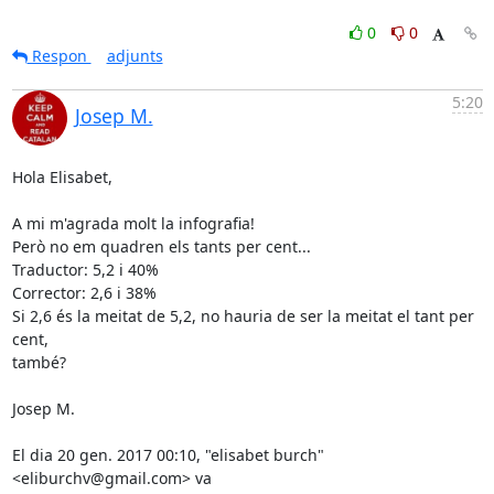
0
0
Respon
adjunts
5:20
Josep M.
Hola Elisabet,

A mi m'agrada molt la infografia!

Però no em quadren els tants per cent...

Traductor: 5,2 i 40%

Corrector: 2,6 i 38%

Si 2,6 és la meitat de 5,2, no hauria de ser la meitat el tant per 
cent,

també?

Josep M.

El dia 20 gen. 2017 00:10, "elisabet burch" 
<eliburchv@gmail.com> va
