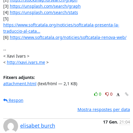
[3] 
https://unsplash.com/search/graph
[4] 
https://unsplash.com/search/stats
https://www.softcatala.org/noticies/softcatala-presenta-la-
traduccio-al-cata...
[6] 
https://www.softcatala.org/noticies/softcatala-renova-web/
-- 

< Xavi Ivars >

< 
http://xavi.ivars.me
 >
Fitxers adjunts:
attachment.html
(text/html — 2,1 KB)
0
0
Respon
Mostra respostes per data
17 Gen.
21:04
elisabet burch