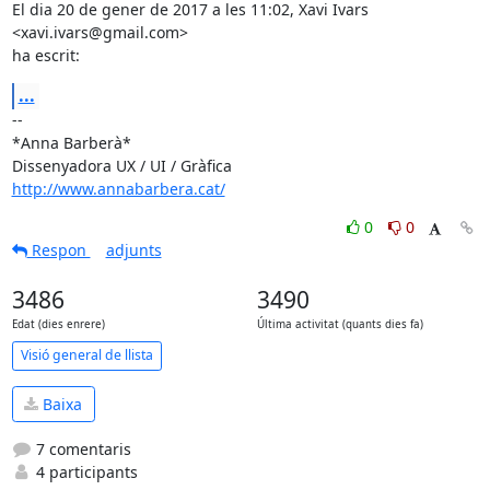
El dia 20 de gener de 2017 a les 11:02, Xavi Ivars 
<xavi.ivars@gmail.com>

ha escrit:
...
-- 

*Anna Barberà*

http://www.annabarbera.cat/
0
0
Respon
adjunts
3486
3490
Edat (dies enrere)
Última activitat (quants dies fa)
Visió general de llista
Baixa
7 comentaris
4 participants