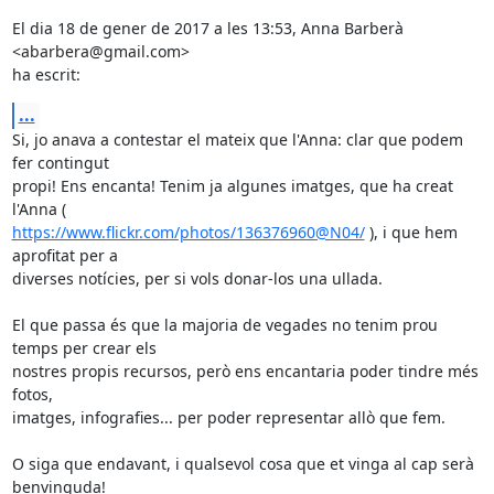
El dia 18 de gener de 2017 a les 13:53, Anna Barberà 
<abarbera@gmail.com>

ha escrit:
...
Si, jo anava a contestar el mateix que l'Anna: clar que podem 
fer contingut

propi! Ens encanta! Tenim ja algunes imatges, que ha creat 
https://www.flickr.com/photos/136376960@N04/
 ), i que hem 
aprofitat per a

diverses notícies, per si vols donar-los una ullada.

El que passa és que la majoria de vegades no tenim prou 
temps per crear els

nostres propis recursos, però ens encantaria poder tindre més 
fotos,

imatges, infografies... per poder representar allò que fem.

O siga que endavant, i qualsevol cosa que et vinga al cap serà 
benvinguda!
