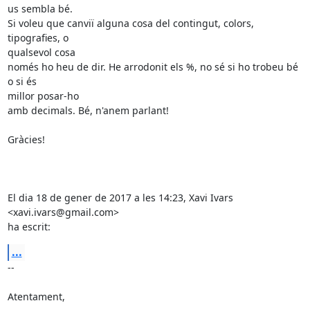
us sembla bé.

Si voleu que canviï alguna cosa del contingut, colors, 
tipografies, o

qualsevol cosa

només ho heu de dir. He arrodonit els %, no sé si ho trobeu bé 
o si és

millor posar-ho

amb decimals. Bé, n'anem parlant!

Gràcies!

El dia 18 de gener de 2017 a les 14:23, Xavi Ivars 
<xavi.ivars@gmail.com>

ha escrit:
...
-- 

Atentament,
