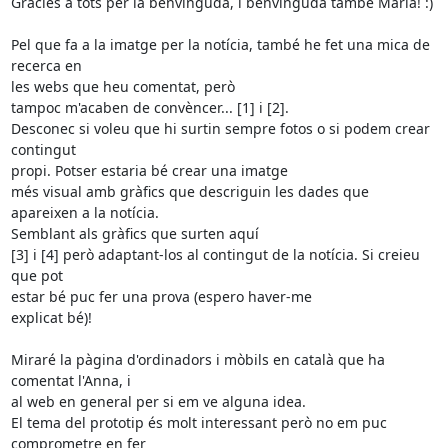
Gràcies a tots per la benvinguda, i benvinguda també Maria! :)

Pel que fa a la imatge per la notícia, també he fet una mica de 
recerca en

les webs que heu comentat, però

tampoc m'acaben de convèncer... [1] i [2].

Desconec si voleu que hi surtin sempre fotos o si podem crear 
contingut

propi. Potser estaria bé crear una imatge

més visual amb gràfics que descriguin les dades que 
apareixen a la notícia.

Semblant als gràfics que surten aquí

[3] i [4] però adaptant-los al contingut de la notícia. Si creieu 
que pot

estar bé puc fer una prova (espero haver-me

explicat bé)!

Miraré la pàgina d'ordinadors i mòbils en català que ha 
comentat l'Anna, i

al web en general per si em ve alguna idea.

El tema del prototip és molt interessant però no em puc 
comprometre en fer
