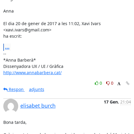
Anna

El dia 20 de gener de 2017 a les 11:02, Xavi Ivars 
<xavi.ivars@gmail.com>

ha escrit:
...
-- 

*Anna Barberà*

http://www.annabarbera.cat/
0
0
Respon
adjunts
17 Gen.
21:04
elisabet burch
Bona tarda,
