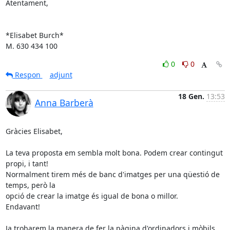
Atentament,

*Elisabet Burch*

M. 630 434 100
0
0
Respon
adjunt
18 Gen.
13:53
Anna Barberà
Gràcies Elisabet,

La teva proposta em sembla molt bona. Podem crear contingut 
propi, i tant!

Normalment tirem més de banc d'imatges per una qüestió de 
temps, però la

opció de crear la imatge és igual de bona o millor.

Endavant!

Ja trobarem la manera de fer la pàgina d'ordinadors i mòbils 