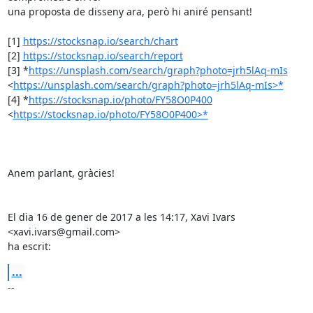
una proposta de disseny ara, però hi aniré pensant!

[1] 
https://stocksnap.io/search/chart
[2] 
https://stocksnap.io/search/report
[3] *
https://unsplash.com/search/graph?photo=jrh5lAq-mIs
<
https://unsplash.com/search/graph?photo=jrh5lAq-mIs>*
[4] *
https://stocksnap.io/photo/FY58O0P400
<
https://stocksnap.io/photo/FY58O0P400>*
Anem parlant, gràcies!

El dia 16 de gener de 2017 a les 14:17, Xavi Ivars 
<xavi.ivars@gmail.com>

ha escrit:
...
-- 
