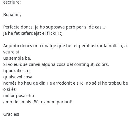
escriure:

Bona nit,

Perfecte doncs, ja ho suposava però per si de cas...

Ja he fet xafardejat el flickr!! :)

Adjunto doncs una imatge que he fet per il·lustrar la notícia, a 
veure si

us sembla bé.

Si voleu que canviï alguna cosa del contingut, colors, 
tipografies, o

qualsevol cosa

només ho heu de dir. He arrodonit els %, no sé si ho trobeu bé 
o si és

millor posar-ho

amb decimals. Bé, n'anem parlant!

Gràcies!
