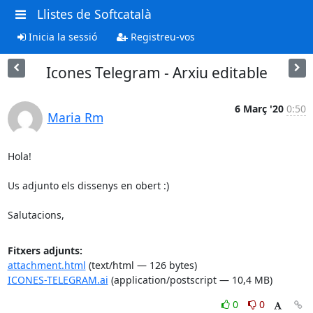
Llistes de Softcatalà
Inicia la sessió
Registreu-vos
Icones Telegram - Arxiu editable
6 Març '20
0:50
Maria Rm
Hola!

Us adjunto els dissenys en obert :)

Salutacions,
Fitxers adjunts:
attachment.html
(text/html — 126 bytes)
ICONES-TELEGRAM.ai
(application/postscript — 10,4 MB)
0
0