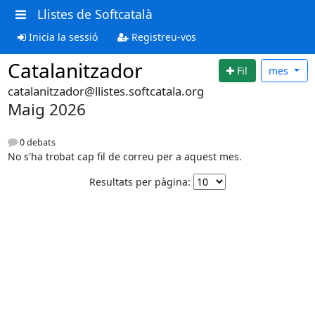
Llistes de Softcatalà
Inicia la sessió
Registreu-vos
Catalanitzador
Fil
mes
catalanitzador@llistes.softcatala.org
Maig 2026
0 debats
No s'ha trobat cap fil de correu per a aquest mes.
Resultats per pàgina: