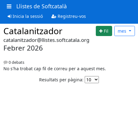
Llistes de Softcatalà
Inicia la sessió
Registreu-vos
Catalanitzador
Fil
mes
catalanitzador@llistes.softcatala.org
Febrer 2026
0 debats
No s'ha trobat cap fil de correu per a aquest mes.
Resultats per pàgina: