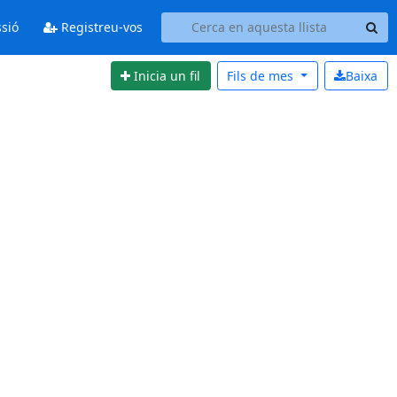
ssió
Registreu-vos
Inicia un fil
Fils de
mes
Baixa