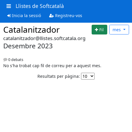
Llistes de Softcatalà
Inicia la sessió
Registreu-vos
Catalanitzador
Fil
mes
catalanitzador@llistes.softcatala.org
Desembre 2023
0 debats
No s'ha trobat cap fil de correu per a aquest mes.
Resultats per pàgina: