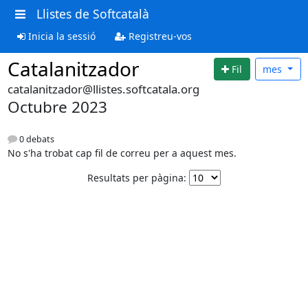
Llistes de Softcatalà
Inicia la sessió
Registreu-vos
Catalanitzador
Fil
mes
catalanitzador@llistes.softcatala.org
Octubre 2023
0 debats
No s'ha trobat cap fil de correu per a aquest mes.
Resultats per pàgina: