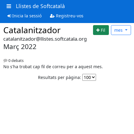
Llistes de Softcatalà
Inicia la sessió
Registreu-vos
Catalanitzador
Fil
mes
catalanitzador@llistes.softcatala.org
Març 2022
0 debats
No s'ha trobat cap fil de correu per a aquest mes.
Resultats per pàgina: