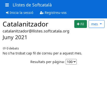
Llistes de Softcatalà
Inicia la sessió
Registreu-vos
Catalanitzador
Fil
mes
catalanitzador@llistes.softcatala.org
Juny 2021
0 debats
No s'ha trobat cap fil de correu per a aquest mes.
Resultats per pàgina: