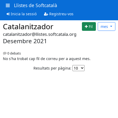
Llistes de Softcatalà
Inicia la sessió
Registreu-vos
Catalanitzador
Fil
mes
catalanitzador@llistes.softcatala.org
Desembre 2021
0 debats
No s'ha trobat cap fil de correu per a aquest mes.
Resultats per pàgina: