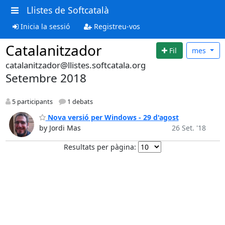
Llistes de Softcatalà
Inicia la sessió
Registreu-vos
Catalanitzador
Fil
mes
catalanitzador@llistes.softcatala.org
Setembre 2018
5 participants
1 debats
Nova versió per Windows - 29 d'agost
by Jordi Mas
26 Set. '18
Resultats per pàgina: