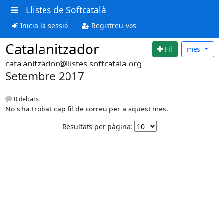
Llistes de Softcatalà
Inicia la sessió
Registreu-vos
Catalanitzador
Fil
mes
catalanitzador@llistes.softcatala.org
Setembre 2017
0 debats
No s'ha trobat cap fil de correu per a aquest mes.
Resultats per pàgina: