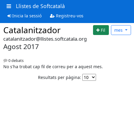
Llistes de Softcatalà
Inicia la sessió
Registreu-vos
Catalanitzador
Fil
mes
catalanitzador@llistes.softcatala.org
Agost 2017
0 debats
No s'ha trobat cap fil de correu per a aquest mes.
Resultats per pàgina: