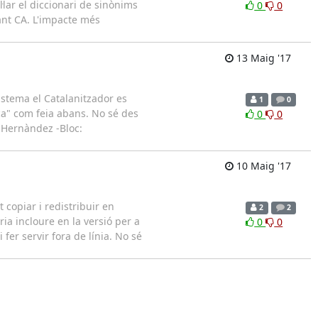
·lar el diccionari de sinònims
0
0
ant CA. L'impacte més
13 Maig '17
istema el Catalanitzador es
1
0
ca" com feia abans. No sé des
0
0
i Hernàndez -Bloc:
10 Maig '17
 copiar i redistribuir en
2
2
a incloure en la versió per a
0
0
fer servir fora de línia. No sé