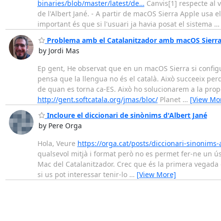
binaries/blob/master/latest/de…
Canvis[1] respecte al v
de l'Albert Jané. - A partir de macOS Sierra Apple usa
important és que si l'usuari ja havia posat el sistema
Problema amb el Catalanitzador amb macOS Sierr
by Jordi Mas
Ep gent, He observat que en un macOS Sierra si configu
pensa que la llengua no és el català. Això succeeix per
de quan es torna ca-ES. Això ho solucionarem a la prope
http://gent.softcatala.org/jmas/bloc/
Planet
…
[View Mo
Incloure el diccionari de sinònims d'Albert Jané
by Pere Orga
Hola, Veure
https://orga.cat/posts/diccionari-sinonims-a
qualsevol mitjà i format però no es permet fer-ne un ú
Mac del Catalanitzador. Crec que és la primera vegada que
si us pot interessar tenir-lo
…
[View More]