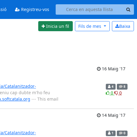
ssió
Registreu-vos
Inicia un fil
Fils de
mes
Baixa
16 Maig '17
la/Catalanitzador-
4
8
 teniu cap dubte m'ho feu
0
0
a.softcatala.org
--- This email
14 Maig '17
la/Catalanitzador-
1
0