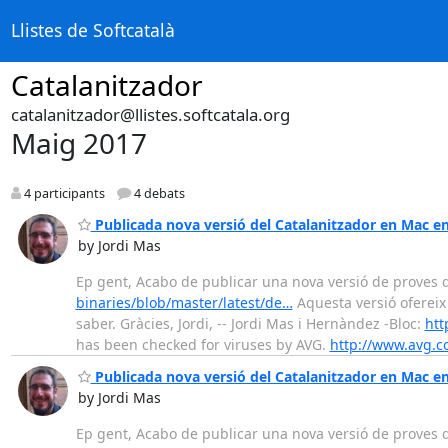
Llistes de Softcatalà
Catalanitzador
catalanitzador@llistes.softcatala.org
Maig 2017
4 participants
4 debats
Publicada nova versió del Catalanitzador en Mac e
by Jordi Mas
Ep gent, Acabo de publicar una nova versió de proves d
binaries/blob/master/latest/de…
Aquesta versió ofereix 
saber. Gràcies, Jordi, -- Jordi Mas i Hernàndez -Bloc:
htt
has been checked for viruses by AVG.
http://www.avg.
Publicada nova versió del Catalanitzador en Mac e
by Jordi Mas
Ep gent, Acabo de publicar una nova versió de proves d