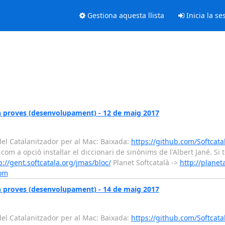
Gestiona aquesta llista
Inicia la se
n proves (desenvolupament) - 12 de maig 2017
el Catalanitzador per al Mac: Baixada:
https://github.com/Softcata
com a opció instal·lar el diccionari de sinònims de l'Albert Jané. Si
p://gent.softcatala.org/jmas/bloc/
Planet Softcatalà ->
http://planet
com
n proves (desenvolupament) - 14 de maig 2017
el Catalanitzador per al Mac: Baixada:
https://github.com/Softcata