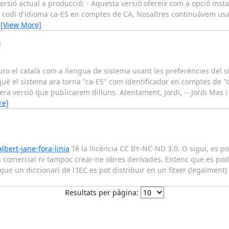
ersió actual a producció: - Aquesta versió ofereix com a opció instal
 el codi d'idioma ca-ES en comptes de CA. Nosaltres continuàvem us
…
[View More]
a
ro el català com a llengua de sistema usant les preferències del s
què el sistema ara torna "ca-ES" com identificador en comptes de "
ra versió que publicarem dilluns. Atentament, Jordi, -- Jordi Mas 
re]
lbert-jane-fora-linia
Té la llicència CC BY-NC-ND 3.0. O sigui, es pot
s comercial ni tampoc crear-ne obres derivades. Entenc que es podri
 un diccionari de l'IEC es pot distribuir en un fitxer (legalment) i 
Resultats per pàgina: