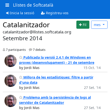
Llistes de Softcatalà
Inicia la sessió
Registreu-vos
Catalanitzador
Fil
mes
catalanitzador@llistes.softcatala.org
Setembre 2014
7 participants
7 debats
Publicada la versió 2.4.1 de Windows en
proves (desenvolupament) - 21 de setembre
by Jordi Mas
15 Oct. '14
Millora de les estadístiques: filtre a partir
d'una data
by Jordi Mas
27 Set. '14
Problema amb la persistència de logs al
servidor de Catalanitzador
by Jordi Mas
27 Set. '14