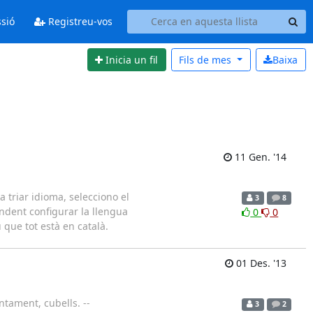
ssió
Registreu-vos
Inicia un fil
Fils de
mes
Baixa
11 Gen. '14
triar idioma, selecciono el
3
8
endent configurar la llengua
0
0
 que tot està en català.
01 Des. '13
ntament, cubells. --
3
2