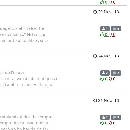
0
0
29 Nov. '13
guageTool al Firefox. He
1
0
e extensions." Hi ha cap
0
0
uin auto-actualitzes si es
24 Nov. '13
s de l'usuari.
2
2
ació va vinculada a un país i
0
0
ació amb mitjans en llengua
21 Nov. '13
 catalanitzat des de sempre.
2
9
sempre havia usat. Com a
0
0
però no ho hauria de fer i