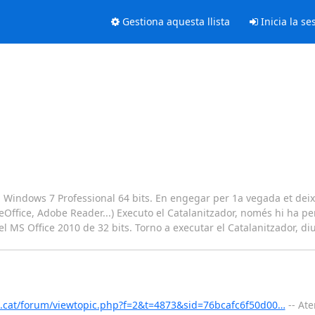
Gestiona aquesta llista
Inicia la se
Windows 7 Professional 64 bits. En engegar per 1a vegada et deixa 
breOffice, Adobe Reader...) Executo el Catalanitzador, només hi ha p
el MS Office 2010 de 32 bits. Torno a executar el Catalanitzador, diu
la.cat/forum/viewtopic.php?f=2&t=4873&sid=76bcafc6f50d00…
-- Ate