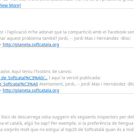
View More]
or i l'aplicació m'he adonat que la compartició amb el Facebook s
mar aquest problema també? Jordi, -- Jordi Mas i Hernàndez -Bloc:
->
http://planeta.softcatala.org
ador. Aquí teniu l'històric de canvis:
or_de_Softcatal%C3%A0/…
I aquí la versió publicada:
de_Softcatal%C3%A0
Atentament, Jordi, -- Jordi Mas i Hernàndez -Blo
->
http://planeta.softcatala.org
llocs de descarrega volia suggerir els següents inspectors per de
ona el català, algú ho sap? Per exemple, si la preferència de llengu
'ha sorprès molt que no estigui al top20 de Softcatalà quan és a mol