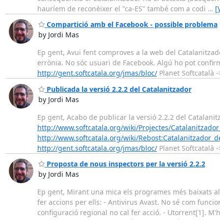
hauríem de reconèixer el "ca-ES" també com a codi
…
[
Compartició amb el Facebook - possible problema
by Jordi Mas
Ep gent, Avui fent comproves a la web del Catalanitzad
errònia. No sóc usuari de Facebook. Algú ho pot confir
http://gent.softcatala.org/jmas/bloc/
Planet Softcatalà 
Publicada la versió 2.2.2 del Catalanitzador
by Jordi Mas
Ep gent, Acabo de publicar la versió 2.2.2 del Catalanitz
http://www.softcatala.org/wiki/Projectes/Catalanitzad
http://www.softcatala.org/wiki/Rebost:Catalanitzador_
http://gent.softcatala.org/jmas/bloc/
Planet Softcatalà 
Proposta de nous inspectors per la versió 2.2.2
by Jordi Mas
Ep gent, Mirant una mica els programes més baixats al 
fer accions per ells: - Antivirus Avast. No sé com funci
configuració regional no cal fer acció. - Utorrent[1]. M