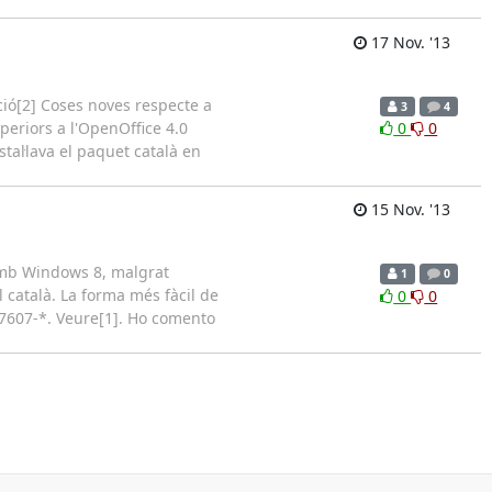
17 Nov. '13
cció[2] Coses noves respecte a
3
4
periors a l'OpenOffice 4.0
0
0
tal·lava el paquet català en
15 Nov. '13
amb Windows 8, malgrat
1
0
el català. La forma més fàcil de
0
0
7607-*. Veure[1]. Ho comento