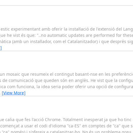
, estic experimentant amb oferir la instal·lació de l'extensió del Lan
que he vist és que: "..no automatic updates are performed for thes
tica (amb un instal·lador, com el Catalanitzador) i que després sig
]
 un mosaic que resumeix el contingut basant-nse en les preferèncie
 de comunicació que queden són en anglès. He vist que la configur
ica com funciona, la idea seria poder oferir una opció de configur
…
[View More]
que calia que fes l'acció Chrome. Totalment inesperat ja que ho tinc
començat a usar el codi d'idioma "ca-ES" en comptes de "ca" que 
ca" només) i s'ofereix a catalanitzar-ho. No és un problema greu, 