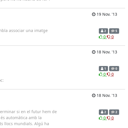
19 Nov. '13
embla associar una imatge
2
5
0
0
18 Nov. '13
1
0
0
0
c:
18 Nov. '13
terminar si en el futur hem de
2
2
a és automàtica amb la
0
0
ts llocs mundials. Algú ha