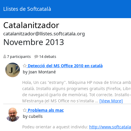
Llistes de Softcatalà
Catalanitzador
catalanitzador@llistes.softcatala.org
Novembre 2013
7 participants
14 debats
Detecció del MS Office 2010 en català
by Joan Montané
Hola, Un cas "estrany". Màquina HP nova de trinca amb 
català. Instal·lo alguns programes gratuïts (Firefox, Li
de navegació (parlo de memòria). Tot correcte. Instal·lo 
M'estranya (el MS Office no s'instal·la
…
[View More]
Problema als mac
by cubells
Podeu orientar a aquest individu:
http://www.softcata