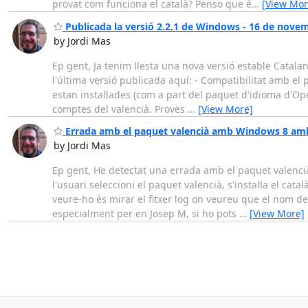
provat com funciona el català? Penso que é
…
[View Mor
Publicada la versió 2.2.1 de Windows - 16 de nove
by Jordi Mas
Ep gent, Ja tenim llesta una nova versió estable Catalan
l'última versió publicada aquí: - Compatibilitat amb el
estan instal·lades (com a part del paquet d'idioma d'Ope
comptes del valencià. Proves
…
[View More]
Errada amb el paquet valencià amb Windows 8 amb 
by Jordi Mas
Ep gent, He detectat una errada amb el paquet valenc
l'usuari seleccioni el paquet valencià, s'instal·la el cata
veure-ho és mirar el fitxer log on veureu que el nom
especialment per en Josep M, si ho pots
…
[View More]