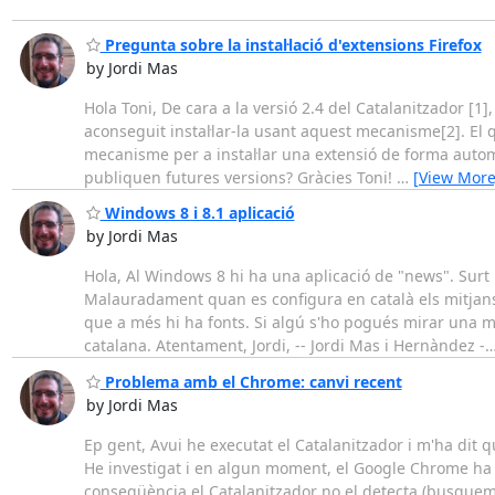
Pregunta sobre la instal·lació d'extensions Firefox
by Jordi Mas
Hola Toni, De cara a la versió 2.4 del Catalanitzador [1]
aconseguit instal·lar-la usant aquest mecanisme[2]. El 
mecanisme per a instal·lar una extensió de forma automà
publiquen futures versions? Gràcies Toni!
…
[View More
Windows 8 i 8.1 aplicació
by Jordi Mas
Hola, Al Windows 8 hi ha una aplicació de "news". Surt
Malauradament quan es configura en català els mitjans
que a més hi ha fonts. Si algú s'ho pogués mirar una m
catalana. Atentament, Jordi, -- Jordi Mas i Hernàndez -
Problema amb el Chrome: canvi recent
by Jordi Mas
Ep gent, Avui he executat el Catalanitzador i m'ha dit 
He investigat i en algun moment, el Google Chrome ha 
conseqüència el Catalanitzador no el detecta (busquem "