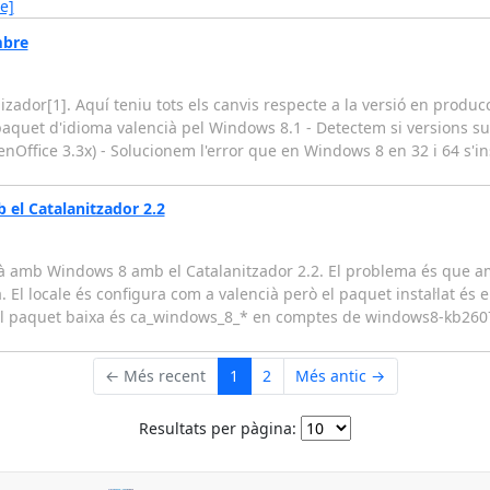
e]
mbre
izador[1]. Aquí teniu tots els canvis respecte a la versió en produ
 paquet d'idioma valencià pel Windows 8.1 - Detectem si versions su
nOffice 3.3x) - Solucionem l'error que en Windows 8 en 32 i 64 s'ins
el Catalanitzador 2.2
ià amb Windows 8 amb el Catalanitzador 2.2. El problema és que 
là. El locale és configura com a valencià però el paquet instal·lat és 
 del paquet baixa és ca_windows_8_* en comptes de windows8-kb260
← Més recent
1
2
Més antic →
Resultats per pàgina: